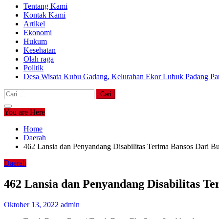
Tentang Kami
Kontak Kami
Artikel
Ekonomi
Hukum
Kesehatan
Olah raga
Politik
Desa Wisata Kubu Gadang, Kelurahan Ekor Lubuk Padang Pan
Cari
untuk:
You are Here
Home
Daerah
462 Lansia dan Penyandang Disabilitas Terima Bansos Dari Bu
Daerah
462 Lansia dan Penyandang Disabilitas Te
Oktober 13, 2022
admin