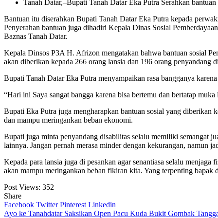
Tanah Datar,–Bupati Tanah Datar Eka Putra Serahkan bantuan s
Bantuan itu diserahkan Bupati Tanah Datar Eka Putra kepada perwak
Penyerahan bantuan juga dihadiri Kepala Dinas Sosial Pemberdayaan
Baznas Tanah Datar.
Kepala Dinsos P3A H. Afrizon mengatakan bahwa bantuan sosial Pemer
akan diberikan kepada 266 orang lansia dan 196 orang penyandang dis
Bupati Tanah Datar Eka Putra menyampaikan rasa bangganya karena ha
“Hari ini Saya sangat bangga karena bisa bertemu dan bertatap muka 
Bupati Eka Putra juga mengharapkan bantuan sosial yang diberikan ke
dan mampu meringankan beban ekonomi.
Bupati juga minta penyandang disabilitas selalu memiliki semangat jua
lainnya. Jangan pernah merasa minder dengan kekurangan, namun jadi
Kepada para lansia juga di pesankan agar senantiasa selalu menjaga 
akan mampu meringankan beban fikiran kita. Yang terpenting bapak da
Post Views:
352
Share
Facebook
Twitter
Pinterest
Linkedin
Navigasi
Ayo ke Tanahdatar Saksikan Open Pacu Kuda Bukit Gombak Tangga