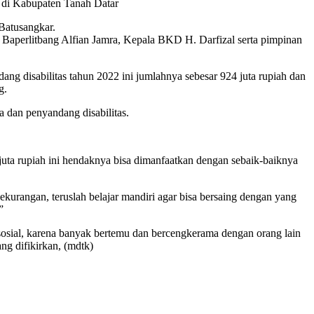
s di Kabupaten Tanah Datar
Batusangkar.
 Baperlitbang Alfian Jamra, Kepala BKD H. Darfizal serta pimpinan
g disabilitas tahun 2022 ini jumlahnya sebesar 924 juta rupiah dan
g.
 dan penyandang disabilitas.
juta rupiah ini hendaknya bisa dimanfaatkan dengan sebaik-baiknya
kekurangan, teruslah belajar mandiri agar bisa bersaing dengan yang
”
 sosial, karena banyak bertemu dan bercengkerama dengan orang lain
ng difikirkan, (mdtk)