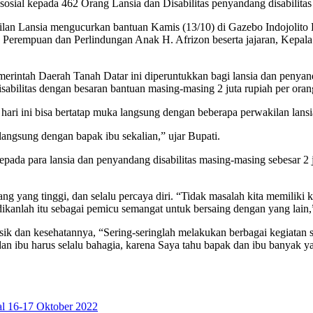
osial kepada 462 Orang Lansia dan Disabilitas penyandang disabilita
ilan Lansia mengucurkan bantuan Kamis (13/10) di Gazebo Indojolito 
 Perempuan dan Perlindungan Anak H. Afrizon beserta jajaran, Kepala
intah Daerah Tanah Datar ini diperuntukkan bagi lansia dan penyandan
abilitas dengan besaran bantuan masing-masing 2 juta rupiah per oran
ri ini bisa bertatap muka langsung dengan beberapa perwakilan lansia
langsung dengan bapak ibu sekalian,” ujar Bupati.
pada para lansia dan penyandang disabilitas masing-masing sebesar 2 
ng yang tinggi, dan selalu percaya diri. “Tidak masalah kita memiliki 
kanlah itu sebagai pemicu semangat untuk bersaing dengan yang lain,
fisik dan kesehatannya, “Sering-seringlah melakukan berbagai kegiatan
n ibu harus selalu bahagia, karena Saya tahu bapak dan ibu banyak ya
l 16-17 Oktober 2022