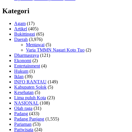
Kategori
Agam
(17)
Artikel
(405)
Bukittinggi
(65)
Daerah
(3,976)
Mentawai
(5)
Varia TMMN Nagari Koto Tuo
(2)
Dharmasraya
(121)
Ekonomi
(2)
Entertainment
(4)
Hukum
(1)
Iklan
(39)
INFO RANTAU
(149)
Kabupaten Solok
(5)
Kesehatan
(5)
Lima puluh Kota
(23)
NASIONAL
(108)
Olah raga
(31)
Padang
(433)
Padang Panjang
(1,555)
Pariaman
(53)
Pariwisata
(24)