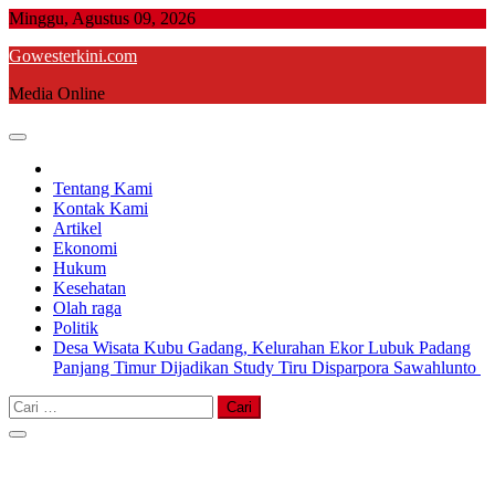
Skip
Minggu, Agustus 09, 2026
to
Gowesterkini.com
content
Media Online
Tentang Kami
Kontak Kami
Artikel
Ekonomi
Hukum
Kesehatan
Olah raga
Politik
Desa Wisata Kubu Gadang, Kelurahan Ekor Lubuk Padang
Panjang Timur Dijadikan Study Tiru Disparpora Sawahlunto
Cari
untuk: