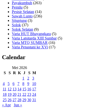
Payakumbuh
(263)
Pemilu
(5)
Pesisir Selatan
(14)
Sawah Lunto
(236)
Sijunjung
(3)
Solok
(37)
Solok Selatan
(9)
Varia HUT Bhayangkara
(5)
Varia Latsitarda XIII Sumbar
(5)
Varia MTQ SUMBAR
(16)
Varia Penastani ke XVi
(17)
Calendar
Mei 2026
S
S
R
K
J
S
M
1
2
3
4
5
6
7
8
9
10
11
12
13
14
15
16
17
18
19
20
21
22
23
24
25
26
27
28
29
30
31
« Apr
Jun »