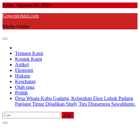
Skip
Sabtu, Agustus 08, 2026
to
Gowesterkini.com
content
Media Online
Tentang Kami
Kontak Kami
Artikel
Ekonomi
Hukum
Kesehatan
Olah raga
Politik
Desa Wisata Kubu Gadang, Kelurahan Ekor Lubuk Padang
Panjang Timur Dijadikan Study Tiru Disparpora Sawahlunto
Cari
untuk: