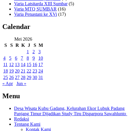
Varia Latsitarda XIII Sumbar
(5)
Varia MTQ SUMBAR
(16)
Varia Penastani ke XVi
(17)
Calendar
Mei 2026
S
S
R
K
J
S
M
1
2
3
4
5
6
7
8
9
10
11
12
13
14
15
16
17
18
19
20
21
22
23
24
25
26
27
28
29
30
31
« Apr
Jun »
Menu
Desa Wisata Kubu Gadang, Kelurahan Ekor Lubuk Padang
Panjang Timur Dijadikan Study Tiru Disparpora Sawahlunto
Redaksi
Tentang Kami
Kontak Kami