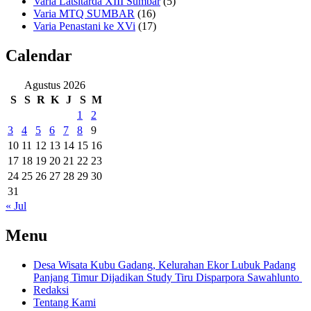
Varia Latsitarda XIII Sumbar
(5)
Varia MTQ SUMBAR
(16)
Varia Penastani ke XVi
(17)
Calendar
Agustus 2026
S
S
R
K
J
S
M
1
2
3
4
5
6
7
8
9
10
11
12
13
14
15
16
17
18
19
20
21
22
23
24
25
26
27
28
29
30
31
« Jul
Menu
Desa Wisata Kubu Gadang, Kelurahan Ekor Lubuk Padang
Panjang Timur Dijadikan Study Tiru Disparpora Sawahlunto
Redaksi
Tentang Kami