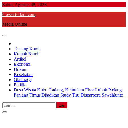
Skip
Sabtu, Agustus 08, 2026
to
Gowesterkini.com
content
Media Online
Tentang Kami
Kontak Kami
Artikel
Ekonomi
Hukum
Kesehatan
Olah raga
Politik
Desa Wisata Kubu Gadang, Kelurahan Ekor Lubuk Padang
Panjang Timur Dijadikan Study Tiru Disparpora Sawahlunto
Cari
untuk: