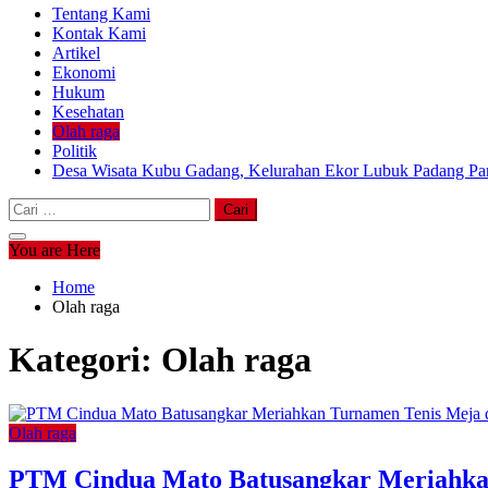
Tentang Kami
Kontak Kami
Artikel
Ekonomi
Hukum
Kesehatan
Olah raga
Politik
Desa Wisata Kubu Gadang, Kelurahan Ekor Lubuk Padang Pan
Cari
untuk:
You are Here
Home
Olah raga
Kategori:
Olah raga
Olah raga
PTM Cindua Mato Batusangkar Meriahka