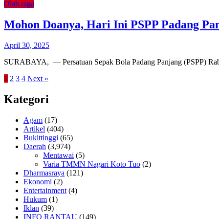
Olah raga
Mohon Doanya, Hari Ini PSPP Padang Pa
April 30, 2025
SURABAYA, — Persatuan Sepak Bola Padang Panjang (PSPP) Rabu ini
1
2
3
4
Next »
Kategori
Agam
(17)
Artikel
(404)
Bukittinggi
(65)
Daerah
(3,974)
Mentawai
(5)
Varia TMMN Nagari Koto Tuo
(2)
Dharmasraya
(121)
Ekonomi
(2)
Entertainment
(4)
Hukum
(1)
Iklan
(39)
INFO RANTAU
(149)