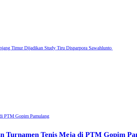
jang Timur Dijadikan Study Tiru Disparpora Sawahlunto
n Turnamen Tenis Meja di PTM Gopim Pa