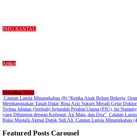
Diduga Menyalahgunakan Narkoba, Warga Nagari K
Agustus 5, 2026
2 min read
INFO RANTAU
Membanggakan Tanah Datar, Rina Aziz Sukses Merai
Agustus 5, 2026
3 min read
Artikel
Catatan Lansia Minangkabau (7): “Di Balik Toga S
Agustus 4, 2026
Agustus 5, 2026
4 min read
Trending News
Catatan Lansia Minangkabau (8) “Ketika Anak Belum Bekerja, Ora
Membanggakan Tanah Datar, Rina Aziz Sukses Meraih Gelar Doktor
Terima Jabatan (Sertijab) Sejumlah Pejabat Utama (PJU), Ini Naman
yang Dibangun dengan Keringat, Air Mata, dan Doa”
Catatan Lansi
Buku Mustafa Akmal Datuk Sidi Ali
Catatan Lansia Minangkabau (
Featured Posts Carousel