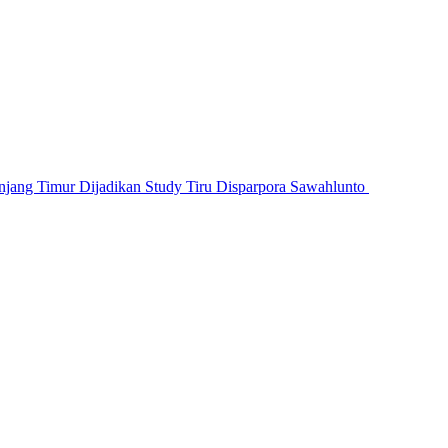
jang Timur Dijadikan Study Tiru Disparpora Sawahlunto
 Belum Bekerja, Orang Tua Ikut Memikul Beban Piki
ri Koto Baru Dibekuk Tim Polres Padang Panjang