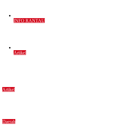
Agustus 5, 2026
2 min read
INFO RANTAU
Membanggakan Tanah Datar, Rina Aziz Sukses 
Agustus 5, 2026
3 min read
Artikel
Catatan Lansia Minangkabau (7): “Di Balik To
Agustus 4, 2026
Agustus 5, 2026
4 min read
Artikel
Catatan Lansia Minangkabau (8) “Ketika Anak Belu
Agustus 5, 2026
6 min read
Daerah