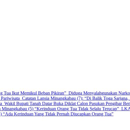
oto Baru Dibekuk Tim Polres Padang Panjang
h Gelar Doktor Pariwisata
arjana, Ada Perjuangan Orang Tua”
ng Tua Ikut Memikul Beban Pikiran”
Diduga Menyalahgunakan Narkob
 Pariwisata
Catatan Lansia Minangkabau (7): “Di Balik Toga Sarjana
ya
Wakil Bupati Tanah Datar Buka Diklat Calon Pasukan Pengibar Be
a Minangkabau (5) “Kerinduan Orang Tua Tidak Selalu Terucap”
LKA
4) “Ada Kerinduan Yang Tidak Pernah Diucapkan Orang Tua”