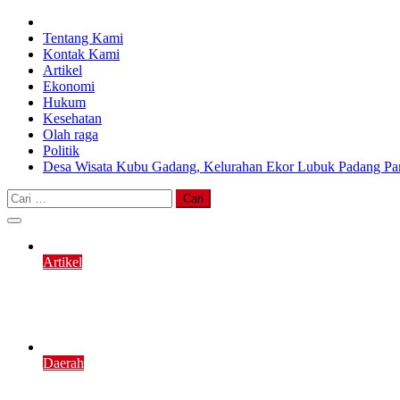
Tentang Kami
Kontak Kami
Artikel
Ekonomi
Hukum
Kesehatan
Olah raga
Politik
Desa Wisata Kubu Gadang, Kelurahan Ekor Lubuk Padang Pan
Cari
untuk:
Artikel
Catatan Lansia Minangkabau (8) “Ketika Anak
Agustus 5, 2026
6 min read
Daerah
Diduga Menyalahgunakan Narkoba, Warga Naga