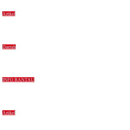
Artikel
Catatan Lansia Minangkabau (8) “Ketika Anak Belu
Agustus 5, 2026
Daerah
Diduga Menyalahgunakan Narkoba, Warga Nagari K
Agustus 5, 2026
INFO RANTAU
Membanggakan Tanah Datar, Rina Aziz Sukses Merai
Agustus 5, 2026
Artikel
Catatan Lansia Minangkabau (7): “Di Balik Toga S