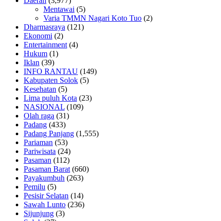
Daerah
(3,977)
Mentawai
(5)
Varia TMMN Nagari Koto Tuo
(2)
Dharmasraya
(121)
Ekonomi
(2)
Entertainment
(4)
Hukum
(1)
Iklan
(39)
INFO RANTAU
(149)
Kabupaten Solok
(5)
Kesehatan
(5)
Lima puluh Kota
(23)
NASIONAL
(109)
Olah raga
(31)
Padang
(433)
Padang Panjang
(1,555)
Pariaman
(53)
Pariwisata
(24)
Pasaman
(112)
Pasaman Barat
(660)
Payakumbuh
(263)
Pemilu
(5)
Pesisir Selatan
(14)
Sawah Lunto
(236)
Sijunjung
(3)