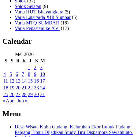
Solok
(37)
Solok Selatan
(9)
Varia HUT Bhayangkara
(5)
Varia Latsitarda XIII Sumbar
(5)
Varia MTQ SUMBAR
(16)
Varia Penastani ke XVi
(17)
Calendar
Mei 2026
S
S
R
K
J
S
M
1
2
3
4
5
6
7
8
9
10
11
12
13
14
15
16
17
18
19
20
21
22
23
24
25
26
27
28
29
30
31
« Apr
Jun »
Menu
Desa Wisata Kubu Gadang, Kelurahan Ekor Lubuk Padang
Panjang Timur Dijadikan Study Tiru Disparpora Sawahlunto