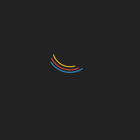
Polres Padang Panjang Jalin Kerja Sama
Dengan Dinas Kominfo
Mei 19, 2026
PADANG PANJANG, – Polres Padang jalin
kerjasama dengan Dinas Komunikasi dan
Informatika (Kominfo) dalam Upaya meningkatkan
pelayanan informasi di aula Mapolres Kerja sama
tersebut ditandai
KATEGORI
Agam
(17)