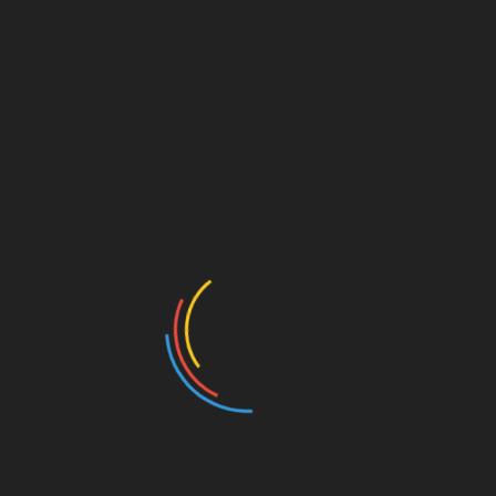
Post Views:
378
SHARE
Facebook
Twitter
Pinterest
Linkedin
Navigasi
Bupati, Diusulkan jadi Duta Penggerak Zakat
Tanah Datar
pos
Ayok, kita hadiri Gowes Bareng Kamang
Adventure Minggu 13 Juni 2021
RELATED POSTS