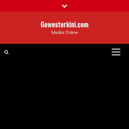
Skip
to
content
Gowesterkini.com
Media Online