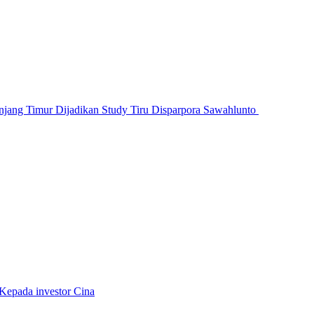
jang Timur Dijadikan Study Tiru Disparpora Sawahlunto