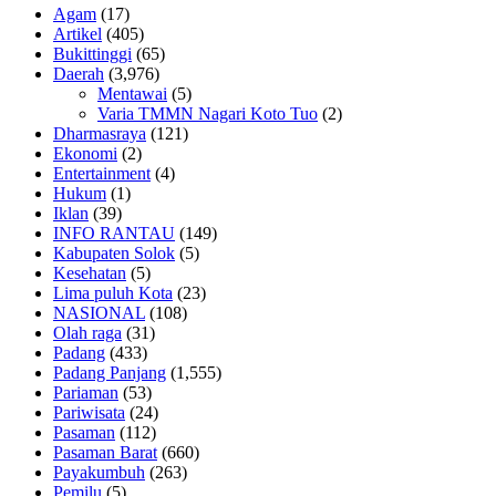
Agam
(17)
Artikel
(405)
Bukittinggi
(65)
Daerah
(3,976)
Mentawai
(5)
Varia TMMN Nagari Koto Tuo
(2)
Dharmasraya
(121)
Ekonomi
(2)
Entertainment
(4)
Hukum
(1)
Iklan
(39)
INFO RANTAU
(149)
Kabupaten Solok
(5)
Kesehatan
(5)
Lima puluh Kota
(23)
NASIONAL
(108)
Olah raga
(31)
Padang
(433)
Padang Panjang
(1,555)
Pariaman
(53)
Pariwisata
(24)
Pasaman
(112)
Pasaman Barat
(660)
Payakumbuh
(263)
Pemilu
(5)