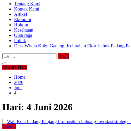
Tentang Kami
Kontak Kami
Artikel
Ekonomi
Hukum
Kesehatan
Olah raga
Politik
Desa Wisata Kubu Gadang, Kelurahan Ekor Lubuk Padang Pan
Cari
untuk:
You are Here
Home
2026
Juni
4
Hari:
4 Juni 2026
Daerah