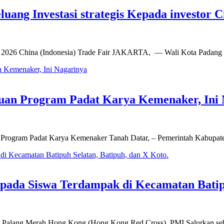
ang Investasi strategis Kepada investor C
di 2026 China (Indonesia) Trade Fair JAKARTA, — Wali Kota Padang
tuan Program Padat Karya Kemenaker, Ini
n Program Padat Karya Kemenaker Tanah Datar, – Pemerintah Kabupate
pada Siswa Terdampak di Kecamatan Batipu
ri Palang Merah Hong Kong (Hong Kong Red Cross), PMI Salurkan se