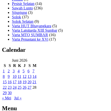
Pesisir Selatan
(14)
Sawah Lunto
(236)
Sijunjung
(3)
Solok
(37)
Solok Selatan
(9)
Varia HUT Bhayangkara
(5)
Varia Latsitarda XIII Sumbar
(5)
Varia MTQ SUMBAR
(16)
Varia Penastani ke XVi
(17)
Calendar
Juni 2026
S
S
R
K
J
S
M
1
2
3
4
5
6
7
8
9
10
11
12
13
14
15
16
17
18
19
20
21
22
23
24
25
26
27
28
29
30
« Mei
Jul »
Menu