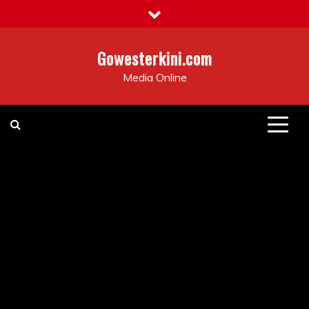
Skip
to
content
Gowesterkini.com
Media Online