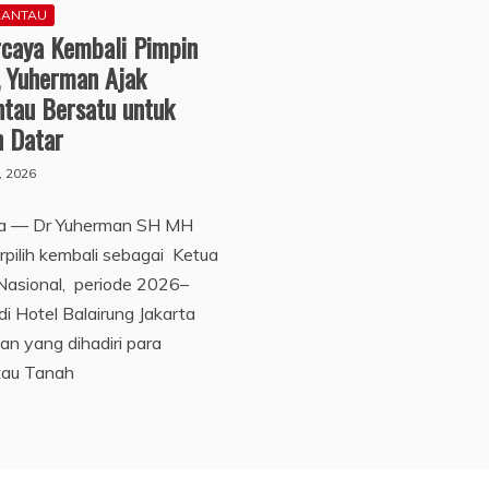
RANTAU
rcaya Kembali Pimpin
, Yuherman Ajak
ntau Bersatu untuk
h Datar
1, 2026
ta — Dr Yuherman SH MH
rpilih kembali sebagai Ketua
Nasional, periode 2026–
i Hotel Balairung Jakarta
an yang dihadiri para
tau Tanah