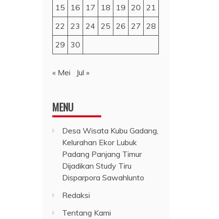
15
16
17
18
19
20
21
22
23
24
25
26
27
28
29
30
« Mei
Jul »
MENU
Desa Wisata Kubu Gadang,
Kelurahan Ekor Lubuk
Padang Panjang Timur
Dijadikan Study Tiru
Disparpora Sawahlunto
Redaksi
Tentang Kami