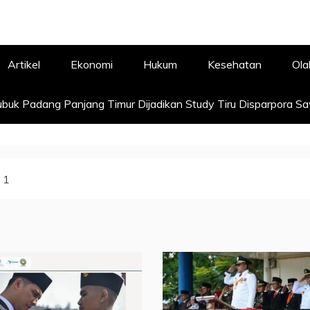
Artikel
Ekonomi
Hukum
Kesehatan
Ola
buk Padang Panjang Timur Dijadikan Study Tiru Disparpora S
1