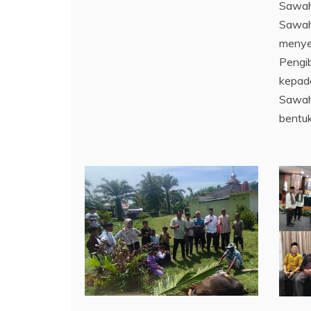
Sawah
Sawah
menye
Pengib
kepada
Sawah
bentuk