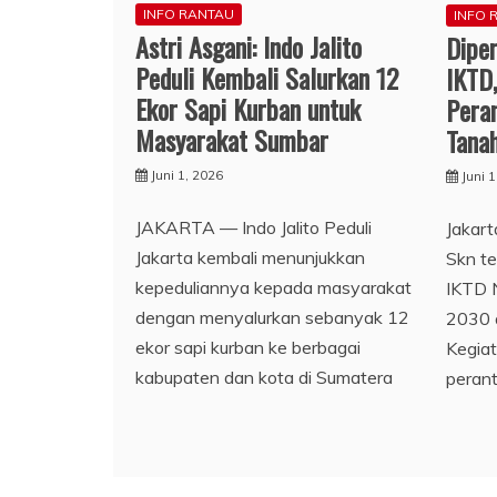
INFO RANTAU
INFO 
Astri Asgani: Indo Jalito
Dipe
Peduli Kembali Salurkan 12
IKTD
Ekor Sapi Kurban untuk
Pera
Masyarakat Sumbar
Tana
Juni 1, 2026
Juni 
JAKARTA — Indo Jalito Peduli
Jakar
Jakarta kembali menunjukkan
Skn te
kepeduliannya kepada masyarakat
IKTD 
dengan menyalurkan sebanyak 12
2030 d
ekor sapi kurban ke berbagai
Kegiat
kabupaten dan kota di Sumatera
peran