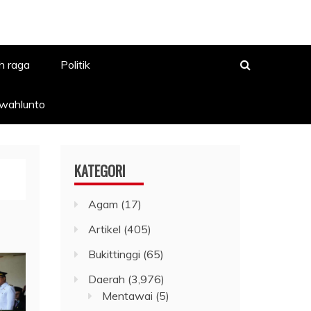
h raga
Politik
awahlunto
KATEGORI
Agam
(17)
Artikel
(405)
Bukittinggi
(65)
Daerah
(3,976)
Mentawai
(5)