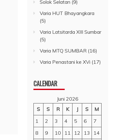
Solok Selatan
(9)
Varia HUT Bhayangkara
(5)
Varia Latsitarda XIII Sumbar
(5)
Varia MTQ SUMBAR
(16)
Varia Penastani ke XVi
(17)
CALENDAR
Juni 2026
S
S
R
K
J
S
M
1
2
3
4
5
6
7
8
9
10
11
12
13
14