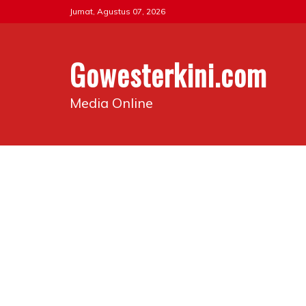
Skip
Jumat, Agustus 07, 2026
to
content
Gowesterkini.com
Media Online