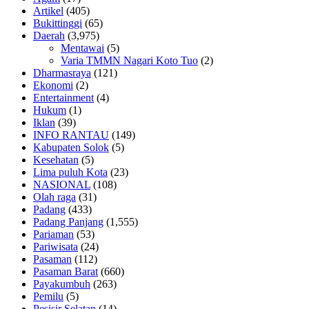
Artikel
(405)
Bukittinggi
(65)
Daerah
(3,975)
Mentawai
(5)
Varia TMMN Nagari Koto Tuo
(2)
Dharmasraya
(121)
Ekonomi
(2)
Entertainment
(4)
Hukum
(1)
Iklan
(39)
INFO RANTAU
(149)
Kabupaten Solok
(5)
Kesehatan
(5)
Lima puluh Kota
(23)
NASIONAL
(108)
Olah raga
(31)
Padang
(433)
Padang Panjang
(1,555)
Pariaman
(53)
Pariwisata
(24)
Pasaman
(112)
Pasaman Barat
(660)
Payakumbuh
(263)
Pemilu
(5)
Pesisir Selatan
(14)