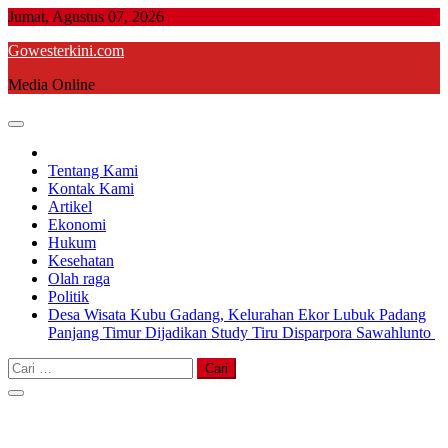
Skip
Jumat, Agustus 07, 2026
to
Gowesterkini.com
content
Media Online
Tentang Kami
Kontak Kami
Artikel
Ekonomi
Hukum
Kesehatan
Olah raga
Politik
Desa Wisata Kubu Gadang, Kelurahan Ekor Lubuk Padang
Panjang Timur Dijadikan Study Tiru Disparpora Sawahlunto
Cari
untuk: