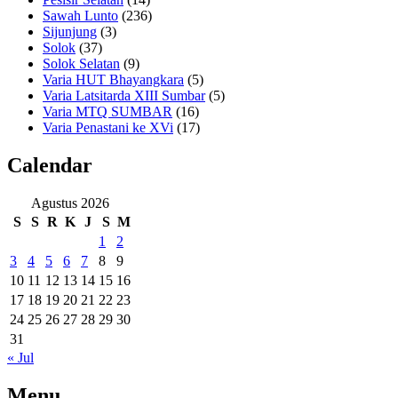
Sawah Lunto
(236)
Sijunjung
(3)
Solok
(37)
Solok Selatan
(9)
Varia HUT Bhayangkara
(5)
Varia Latsitarda XIII Sumbar
(5)
Varia MTQ SUMBAR
(16)
Varia Penastani ke XVi
(17)
Calendar
Agustus 2026
S
S
R
K
J
S
M
1
2
3
4
5
6
7
8
9
10
11
12
13
14
15
16
17
18
19
20
21
22
23
24
25
26
27
28
29
30
31
« Jul
Menu