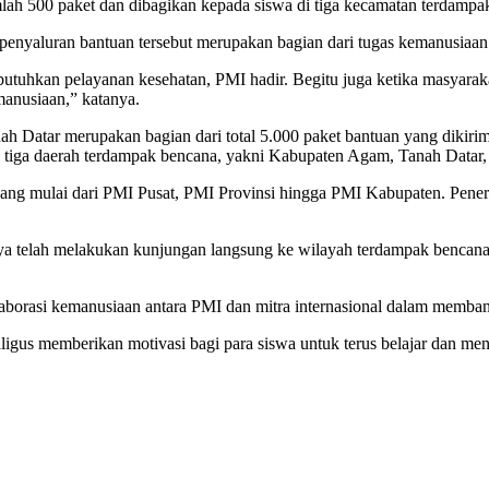
ah 500 paket dan dibagikan kepada siswa di tiga kecamatan terdampak,
enyaluran bantuan tersebut merupakan bagian dari tugas kemanusia
butuhkan pelayanan kesehatan, PMI hadir. Begitu juga ketika masyar
anusiaan,” katanya.
ah Datar merupakan bagian dari total 5.000 paket bantuan yang dikir
e tiga daerah terdampak bencana, yakni Kabupaten Agam, Tanah Datar, d
ang mulai dari PMI Pusat, PMI Provinsi hingga PMI Kabupaten. Peneri
elah melakukan kunjungan langsung ke wilayah terdampak bencana di
kolaborasi kemanusiaan antara PMI dan mitra internasional dalam memb
ligus memberikan motivasi bagi para siswa untuk terus belajar dan m