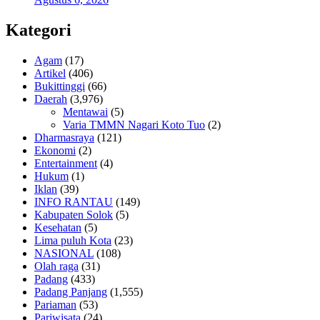
Kategori
Agam
(17)
Artikel
(406)
Bukittinggi
(66)
Daerah
(3,976)
Mentawai
(5)
Varia TMMN Nagari Koto Tuo
(2)
Dharmasraya
(121)
Ekonomi
(2)
Entertainment
(4)
Hukum
(1)
Iklan
(39)
INFO RANTAU
(149)
Kabupaten Solok
(5)
Kesehatan
(5)
Lima puluh Kota
(23)
NASIONAL
(108)
Olah raga
(31)
Padang
(433)
Padang Panjang
(1,555)
Pariaman
(53)
Pariwisata
(24)