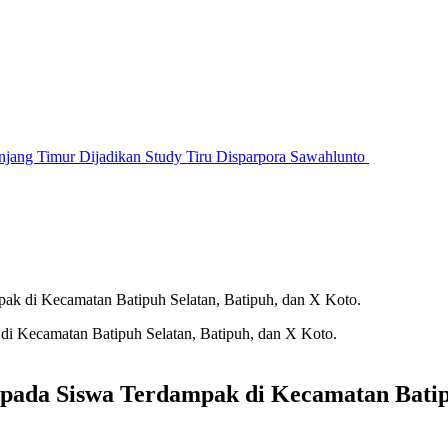
jang Timur Dijadikan Study Tiru Disparpora Sawahlunto
ak di Kecamatan Batipuh Selatan, Batipuh, dan X Koto.
pada Siswa Terdampak di Kecamatan Batipu