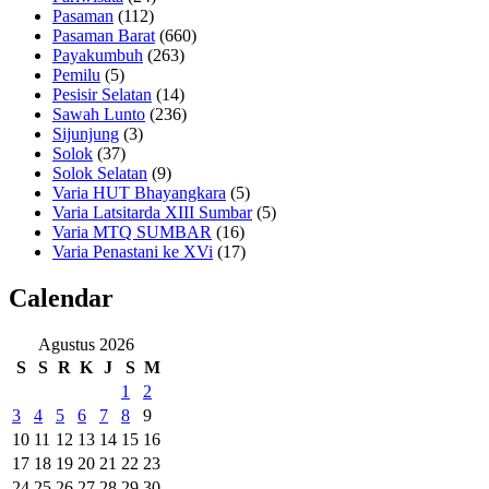
Pasaman
(112)
Pasaman Barat
(660)
Payakumbuh
(263)
Pemilu
(5)
Pesisir Selatan
(14)
Sawah Lunto
(236)
Sijunjung
(3)
Solok
(37)
Solok Selatan
(9)
Varia HUT Bhayangkara
(5)
Varia Latsitarda XIII Sumbar
(5)
Varia MTQ SUMBAR
(16)
Varia Penastani ke XVi
(17)
Calendar
Agustus 2026
S
S
R
K
J
S
M
1
2
3
4
5
6
7
8
9
10
11
12
13
14
15
16
17
18
19
20
21
22
23
24
25
26
27
28
29
30