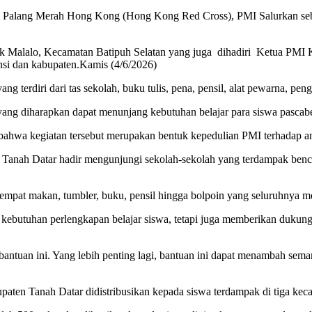
ri Palang Merah Hong Kong (Hong Kong Red Cross), PMI Salurkan se
k Malalo, Kecamatan Batipuh Selatan yang juga dihadiri Ketua PMI K
nsi dan kabupaten.Kamis (4/6/2026)
g terdiri dari tas sekolah, buku tulis, pena, pensil, alat pewarna, pen
yang diharapkan dapat menunjang kebutuhan belajar para siswa pascab
ahwa kegiatan tersebut merupakan bentuk kepedulian PMI terhadap a
en Tanah Datar hadir mengunjungi sekolah-sekolah yang terdampak b
tempat makan, tumbler, buku, pensil hingga bolpoin yang seluruhnya mem
kebutuhan perlengkapan belajar siswa, tetapi juga memberikan dukung
tuan ini. Yang lebih penting lagi, bantuan ini dapat menambah semang
paten Tanah Datar didistribusikan kepada siswa terdampak di tiga ke