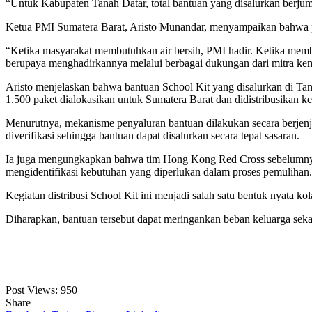
“Untuk Kabupaten Tanah Datar, total bantuan yang disalurkan berjuml
Ketua PMI Sumatera Barat, Aristo Munandar, menyampaikan bahwa p
“Ketika masyarakat membutuhkan air bersih, PMI hadir. Ketika mem
berupaya menghadirkannya melalui berbagai dukungan dari mitra kem
Aristo menjelaskan bahwa bantuan School Kit yang disalurkan di Tan
1.500 paket dialokasikan untuk Sumatera Barat dan didistribusikan k
Menurutnya, mekanisme penyaluran bantuan dilakukan secara berjenj
diverifikasi sehingga bantuan dapat disalurkan secara tepat sasaran.
Ia juga mengungkapkan bahwa tim Hong Kong Red Cross sebelumnya t
mengidentifikasi kebutuhan yang diperlukan dalam proses pemulihan.
Kegiatan distribusi School Kit ini menjadi salah satu bentuk nyata 
Diharapkan, bantuan tersebut dapat meringankan beban keluarga seka
Post Views:
950
Share