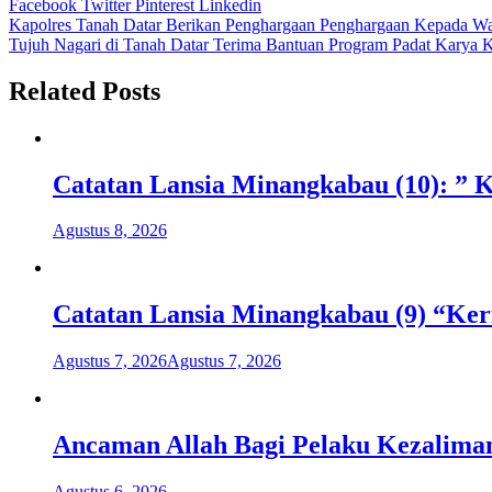
Facebook
Twitter
Pinterest
Linkedin
Navigasi
Kapolres Tanah Datar Berikan Penghargaan Penghargaan Kepada Wa
Tujuh Nagari di Tanah Datar Terima Bantuan Program Padat Karya K
pos
Related Posts
Catatan Lansia Minangkabau (10): ”
Agustus 8, 2026
Catatan Lansia Minangkabau (9) “K
Agustus 7, 2026
Agustus 7, 2026
Ancaman Allah Bagi Pelaku Kezalima
Agustus 6, 2026