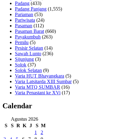
Padang
(433)
Padang Panjang
(1,555)
Pariaman
(53)
Pariwisata
(24)
Pasaman
(112)
Pasaman Barat
(660)
Payakumbuh
(263)
Pemilu
(5)
Pesisir Selatan
(14)
Sawah Lunto
(236)
Sijunjung
(3)
Solok
(37)
Solok Selatan
(9)
Varia HUT Bhayangkara
(5)
Varia Latsitarda XIII Sumbar
(5)
Varia MTQ SUMBAR
(16)
Varia Penastani ke XVi
(17)
Calendar
Agustus 2026
S
S
R
K
J
S
M
1
2