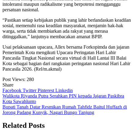
intoleransi maupun radikalisme yang berpotensi mengganggu
persatuan nasional.
“Pastikan setiap kebijakan publik yang lahir berlandaskan keadilan
sosial, memenuhi rasa keadilan masyarakat, menjamin hak-hak
warga, serta tidak membiarkan ada rakyat yang merasa
ditinggalkan,” lanjutnya membacakan amanat BPIP.
Usai pelaksanaan upacara, Allex bersama Forkopimda dan jajaran
Pemerintah Kota mengikuti Upacara Peringatan Hari Lahir
Pancasila Tingkat Nasional secara virtual di Hall Lantai III Balai
Kota sebagai bagian dari rangkaian peringatan nasional Hari Lahir
Pancasila 2026. (Rel/m.akmal)
Post Views:
280
Share
Facebook
Twitter
Pinterest
Linkedin
Navigasi
Walikota Riyanda Putra Serahkan PIN kepada Jajaran Paskibra
Kota Sawahlunto
pos
Bupati Tanah Datar Resmikan Rumah Tahfidz Baitul Huffazh di
Jorong Padang Kunyik, Nagari Bungo Tanjung
Related Posts