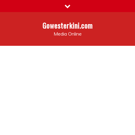
Skip
to
content
Gowesterkini.com
Media Online