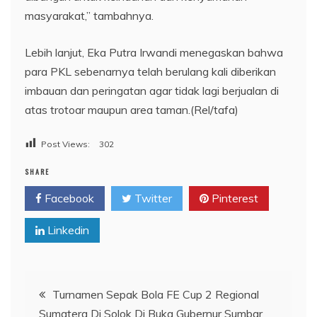
masyarakat,” tambahnya.
Lebih lanjut, Eka Putra Irwandi menegaskan bahwa
para PKL sebenarnya telah berulang kali diberikan
imbauan dan peringatan agar tidak lagi berjualan di
atas trotoar maupun area taman.(Rel/tafa)
Post Views:
302
SHARE
Facebook
Twitter
Pinterest
Linkedin
Navigasi
Turnamen Sepak Bola FE Cup 2 Regional
Sumatera Di Solok Di Buka Gubernur Sumbar