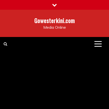
Skip
to
content
Gowesterkini.com
Media Online