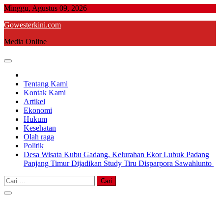
Skip
Minggu, Agustus 09, 2026
to
Gowesterkini.com
content
Media Online
Tentang Kami
Kontak Kami
Artikel
Ekonomi
Hukum
Kesehatan
Olah raga
Politik
Desa Wisata Kubu Gadang, Kelurahan Ekor Lubuk Padang
Panjang Timur Dijadikan Study Tiru Disparpora Sawahlunto
Cari
untuk: