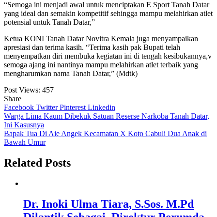
“Semoga ini menjadi awal untuk menciptakan E Sport Tanah Datar
yang ideal dan semakin kompetitif sehingga mampu melahirkan atlet
potensial untuk Tanah Datar,”
Ketua KONI Tanah Datar Novitra Kemala juga menyampaikan
apresiasi dan terima kasih. “Terima kasih pak Bupati telah
menyempatkan diri membuka kegiatan ini di tengah kesibukannya,v
semoga ajang ini nantinya mampu melahirkan atlet terbaik yang
mengharumkan nama Tanah Datar,” (Mdtk)
Post Views:
457
Share
Facebook
Twitter
Pinterest
Linkedin
Navigasi
Warga Lima Kaum Dibekuk Satuan Reserse Narkoba Tanah Datar,
Ini Kasusnya
pos
Bapak Tua Di Aie Angek Kecamatan X Koto Cabuli Dua Anak di
Bawah Umur
Related Posts
Dr. Inoki Ulma Tiara, S.Sos. M.Pd
Dilantik Sebagai Direktur Perumda