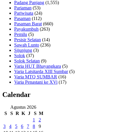
Padang Panjang
(1,555)
Pariaman
(53)
Pariwisata
(24)
Pasaman
(112)
Pasaman Barat
(660)
Payakumbuh
(263)
Pemilu
(5)
Pesisir Selatan
(14)
Sawah Lunto
(236)
Sijunjung
(3)
Solok
(37)
Solok Selatan
(9)
Varia HUT Bhayangkara
(5)
Varia Latsitarda XIII Sumbar
(5)
Varia MTQ SUMBAR
(16)
Varia Penastani ke XVi
(17)
Calendar
Agustus 2026
S
S
R
K
J
S
M
1
2
3
4
5
6
7
8
9