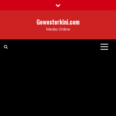
Skip
to
content
Gowesterkini.com
Media Online