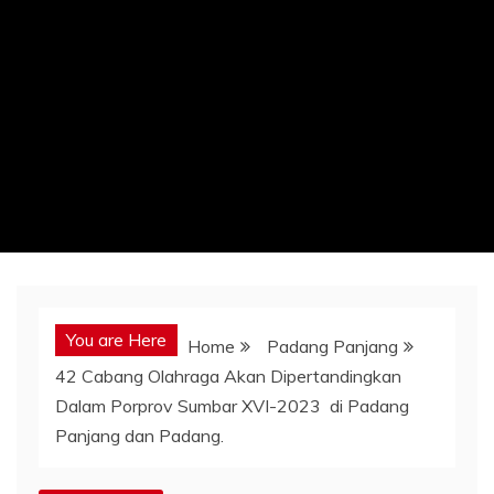
You are Here
Home
Padang Panjang
42 Cabang Olahraga Akan Dipertandingkan
Dalam Porprov Sumbar XVI-2023 di Padang
Panjang dan Padang.