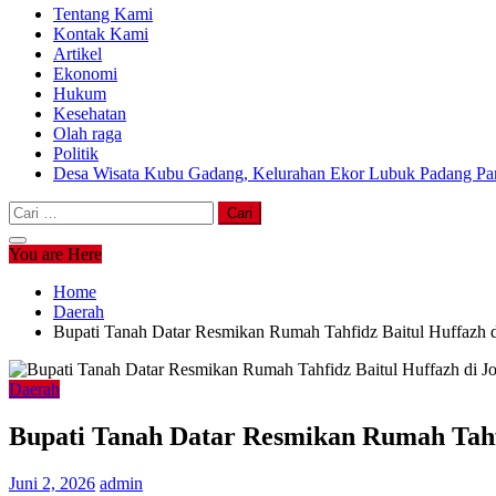
Tentang Kami
Kontak Kami
Artikel
Ekonomi
Hukum
Kesehatan
Olah raga
Politik
Desa Wisata Kubu Gadang, Kelurahan Ekor Lubuk Padang Pan
Cari
untuk:
You are Here
Home
Daerah
Bupati Tanah Datar Resmikan Rumah Tahfidz Baitul Huffazh 
Daerah
Bupati Tanah Datar Resmikan Rumah Tahf
Juni 2, 2026
admin