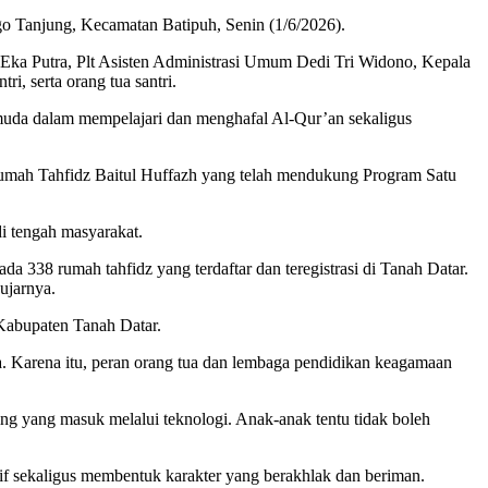
o Tanjung, Kecamatan Batipuh, Senin (1/6/2026).
Eka Putra, Plt Asisten Administrasi Umum Dedi Tri Widono, Kepala
, serta orang tua santri.
 muda dalam mempelajari dan menghafal Al-Qur’an sekaligus
Rumah Tahfidz Baitul Huffazh yang telah mendukung Program Satu
i tengah masyarakat.
a 338 rumah tahfidz yang terdaftar dan teregistrasi di Tanah Datar.
ujarnya.
abupaten Tanah Datar.
da. Karena itu, peran orang tua dan lembaga pendidikan keagamaan
g yang masuk melalui teknologi. Anak-anak tentu tidak boleh
if sekaligus membentuk karakter yang berakhlak dan beriman.