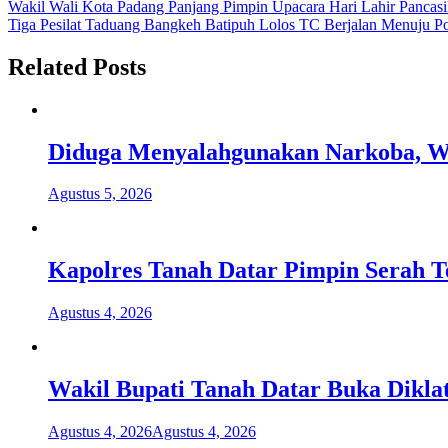
Navigasi
Wakil Wali Kota Padang Panjang Pimpin Upacara Hari Lahir Pancasi
Tiga Pesilat Taduang Bangkeh Batipuh Lolos TC Berjalan Menuju 
pos
Related Posts
Diduga Menyalahgunakan Narkoba, Wa
Agustus 5, 2026
Kapolres Tanah Datar Pimpin Serah T
Agustus 4, 2026
Wakil Bupati Tanah Datar Buka Dikla
Agustus 4, 2026
Agustus 4, 2026