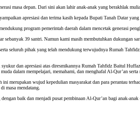
erasi masa depan. Dari sini akan lahir anak-anak yang berakhlak muli
yampaikan apresiasi dan terima kasih kepada Bupati Tanah Datar yang t
uk mendukung program pemerintah daerah dalam mencetak generasi peng
daftar sebanyak 39 santri. Namun kami masih membutuhkan dukungan sar
serta seluruh pihak yang telah mendukung terwujudnya Rumah Tahfidz
yukur dan apresiasi atas diresmikannya Rumah Tahfidz Baitul Huffazh
i muda dalam mempelajari, memahami, dan menghafal Al-Qur’an serta m
 ini merupakan wujud kepedulian masyarakat dan para perantau terha
 di masa mendatang.
 dengan baik dan menjadi pusat pembinaan Al-Qur’an bagi anak-anak