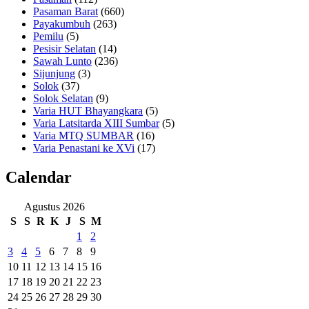
Pasaman Barat
(660)
Payakumbuh
(263)
Pemilu
(5)
Pesisir Selatan
(14)
Sawah Lunto
(236)
Sijunjung
(3)
Solok
(37)
Solok Selatan
(9)
Varia HUT Bhayangkara
(5)
Varia Latsitarda XIII Sumbar
(5)
Varia MTQ SUMBAR
(16)
Varia Penastani ke XVi
(17)
Calendar
Agustus 2026
S
S
R
K
J
S
M
1
2
3
4
5
6
7
8
9
10
11
12
13
14
15
16
17
18
19
20
21
22
23
24
25
26
27
28
29
30