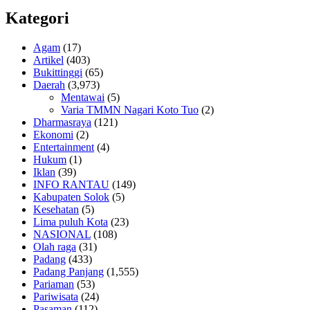
Kategori
Agam
(17)
Artikel
(403)
Bukittinggi
(65)
Daerah
(3,973)
Mentawai
(5)
Varia TMMN Nagari Koto Tuo
(2)
Dharmasraya
(121)
Ekonomi
(2)
Entertainment
(4)
Hukum
(1)
Iklan
(39)
INFO RANTAU
(149)
Kabupaten Solok
(5)
Kesehatan
(5)
Lima puluh Kota
(23)
NASIONAL
(108)
Olah raga
(31)
Padang
(433)
Padang Panjang
(1,555)
Pariaman
(53)
Pariwisata
(24)
Pasaman
(112)