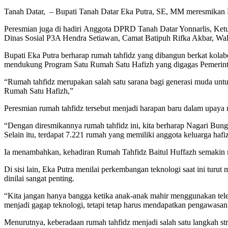
Tanah Datar, – Bupati Tanah Datar Eka Putra, SE, MM meresmikan 
Peresmian juga di hadiri Anggota DPRD Tanah Datar Yonnarlis, Ket
Dinas Sosial P3A Hendra Setiawan, Camat Batipuh Rifka Akbar, Wali N
Bupati Eka Putra berharap rumah tahfidz yang dibangun berkat kola
mendukung Program Satu Rumah Satu Hafizh yang digagas Pemerint
“Rumah tahfidz merupakan salah satu sarana bagi generasi muda un
Rumah Satu Hafizh,”
Peresmian rumah tahfidz tersebut menjadi harapan baru dalam upaya
“Dengan diresmikannya rumah tahfidz ini, kita berharap Nagari Bungo
Selain itu, terdapat 7.221 rumah yang memiliki anggota keluarga hafi
Ia menambahkan, kehadiran Rumah Tahfidz Baitul Huffazh semakin
Di sisi lain, Eka Putra menilai perkembangan teknologi saat ini tur
dinilai sangat penting.
“Kita jangan hanya bangga ketika anak-anak mahir menggunakan tele
menjadi gagap teknologi, tetapi tetap harus mendapatkan pengawasan
Menurutnya, keberadaan rumah tahfidz menjadi salah satu langkah st