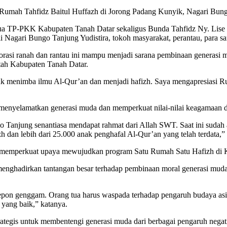
Rumah Tahfidz Baitul Huffazh di Jorong Padang Kunyik, Nagari Bung
ua TP-PKK Kabupaten Tanah Datar sekaligus Bunda Tahfidz Ny. Lise 
agari Bungo Tanjung Yudistira, tokoh masyarakat, perantau, para santri
borasi ranah dan rantau ini mampu menjadi sarana pembinaan generasi
ah Kabupaten Tanah Datar.
tuk menimba ilmu Al-Qur’an dan menjadi hafizh. Saya mengapresiasi 
 menyelamatkan generasi muda dan memperkuat nilai-nilai keagamaan d
 Tanjung senantiasa mendapat rahmat dari Allah SWT. Saat ini sudah ad
zh dan lebih dari 25.000 anak penghafal Al-Qur’an yang telah terdata,” 
 memperkuat upaya mewujudkan program Satu Rumah Satu Hafizh di K
ut menghadirkan tantangan besar terhadap pembinaan moral generasi mu
pon genggam. Orang tua harus waspada terhadap pengaruh budaya asin
 yang baik,” katanya.
rategis untuk membentengi generasi muda dari berbagai pengaruh negat