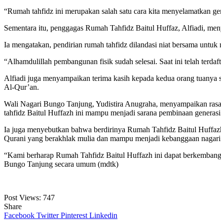
“Rumah tahfidz ini merupakan salah satu cara kita menyelamatkan gen
Sementara itu, penggagas Rumah Tahfidz Baitul Huffaz, Alfiadi, men
Ia mengatakan, pendirian rumah tahfidz dilandasi niat bersama unt
“Alhamdulillah pembangunan fisik sudah selesai. Saat ini telah ter
Alfiadi juga menyampaikan terima kasih kepada kedua orang tuanya 
Al-Qur’an.
Wali Nagari Bungo Tanjung, Yudistira Anugraha, menyampaikan rasa s
tahfidz Baitul Huffazh ini mampu menjadi sarana pembinaan generas
Ia juga menyebutkan bahwa berdirinya Rumah Tahfidz Baitul Huffazh
Qurani yang berakhlak mulia dan mampu menjadi kebanggaan nagari
“Kami berharap Rumah Tahfidz Baitul Huffazh ini dapat berkembang
Bungo Tanjung secara umum (mdtk)
Post Views:
747
Share
Facebook
Twitter
Pinterest
Linkedin