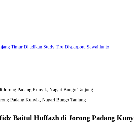
jang Timur Dijadikan Study Tiru Disparpora Sawahlunto
di Jorong Padang Kunyik, Nagari Bungo Tanjung
idz Baitul Huffazh di Jorong Padang Kuny