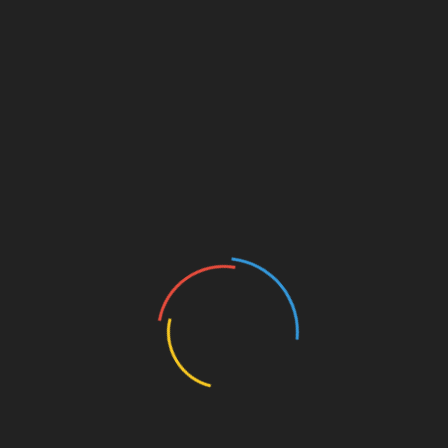
pos
Akibat Pandemik, Banyak Warga Tanah Datar Di
Batam Kehilangan Pekerjaan
RELATED POSTS
Bupati Tanah Datar Hadiri Wisuda 30 Juz Ponpes
Bina Pewaris Nabi Balai Tangah
Agustus 9, 2026
Dr. Inoki Ulma Tiara, S.Sos. M.Pd Dilantik Sebagai
Direktur Perumda Air Minum Tirta Alami