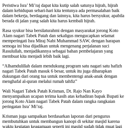
Peristiwa Isra’ Mi’raj dapat kita kutip salah satunya hijrah, hijrah
dalam kehidupan sehari-hari kita tentunya ada permasalahan baik
dalam bekerja, berdagang dan lainnya, kita harus bersyukur, apabila
berada di jalan yang salah kita harus kembali hijrah.
Rasa syukur bisa bersilaturahmi dengan masyarakat jorong Koto
Alam nagari Tabek Patah dan sekaligus mengucapkan selamat
memperingati Isra Miraj Nabi Muhammad SAW, dengan harapan
semoga ini bisa dijadikan untuk mengenang perjalanan suci
Rasulullah, menjadikannya sebagai bahan pembelajaran yang
membuat kita menjadi lebih baik lagi.
“Alhamdulillah dalam mendukung program satu nagari satu hafizh
nagari Tabek Patah masuk 6 besar, untuk itu juga diharapkan
dukungan dari orang tua untuk membentengi anak-anak dengan
menghafal al-quran melalui rumah tahfiz”
Wali Nagari Tabek Patah Krisman, Dt. Rajo Nan Kayo
menyampaikan ucapan terima kasih atas kehadiran bapak Bupati ke
jorong Koto Alam nagari Tabek Patah dalam rangka rangkaian
peringatan Isra’ Mi’raj.
Krisman juga sampaikan berdasarkan laporan dari pengurus
membutuhkan untuk membangun kanopi di sekitar masjid karena
waktu kegiatan keagamaan seperti ini masjid sudah tidak muat lagi