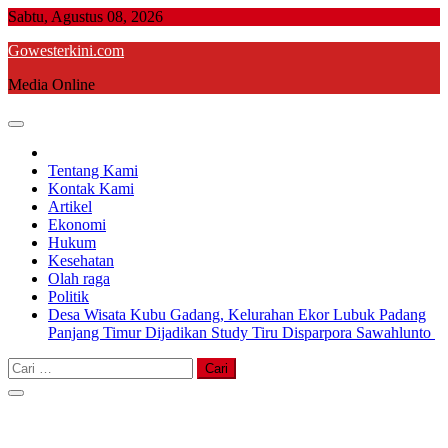
Skip
Sabtu, Agustus 08, 2026
to
Gowesterkini.com
content
Media Online
Tentang Kami
Kontak Kami
Artikel
Ekonomi
Hukum
Kesehatan
Olah raga
Politik
Desa Wisata Kubu Gadang, Kelurahan Ekor Lubuk Padang
Panjang Timur Dijadikan Study Tiru Disparpora Sawahlunto
Cari
untuk: