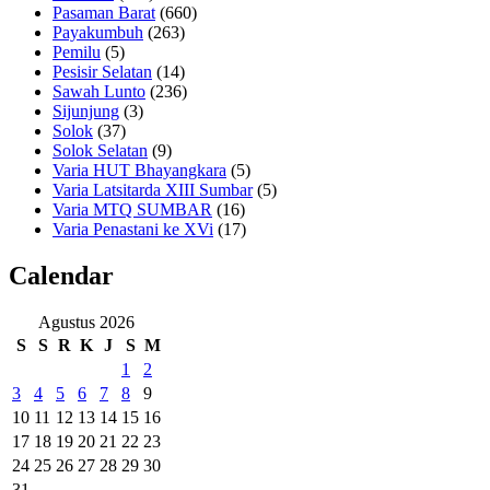
Pasaman Barat
(660)
Payakumbuh
(263)
Pemilu
(5)
Pesisir Selatan
(14)
Sawah Lunto
(236)
Sijunjung
(3)
Solok
(37)
Solok Selatan
(9)
Varia HUT Bhayangkara
(5)
Varia Latsitarda XIII Sumbar
(5)
Varia MTQ SUMBAR
(16)
Varia Penastani ke XVi
(17)
Calendar
Agustus 2026
S
S
R
K
J
S
M
1
2
3
4
5
6
7
8
9
10
11
12
13
14
15
16
17
18
19
20
21
22
23
24
25
26
27
28
29
30
31