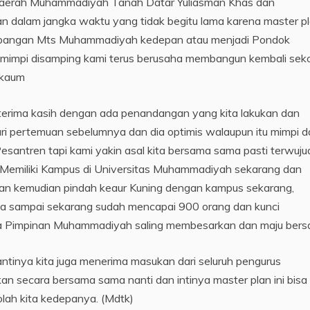
aerah Muhammadiyah Tanah Datar Yuliasman Khas dan
an dalam jangka waktu yang tidak begitu lama karena master pla
mbangan Mts Muhammadiyah kedepan atau menjadi Pondok
mimpi disamping kami terus berusaha membangun kembali sek
 kaum
terima kasih dengan ada penandangan yang kita lakukan dan
ri pertemuan sebelumnya dan dia optimis walaupun itu mimpi da
antren tapi kami yakin asal kita bersama sama pasti terwuju
Memiliki Kampus di Universitas Muhammadiyah sekarang dan
 dan kemudian pindah keaur Kuning dengan kampus sekarang,
 sampai sekarang sudah mencapai 900 orang dan kunci
aha Pimpinan Muhammadiyah saling membesarkan dan maju bers
ntinya kita juga menerima masukan dari seluruh pengurus
 secara bersama sama nanti dan intinya master plan ini bisa
ah kita kedepanya. (Mdtk)