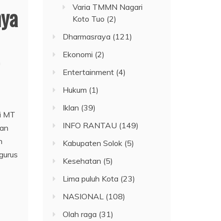
Varia TMMN Nagari
nya
Koto Tuo
(2)
Dharmasraya
(121)
Ekonomi
(2)
n
Entertainment
(4)
Hukum
(1)
Iklan
(39)
i MT
INFO RANTAU
(149)
nan
h
Kabupaten Solok
(5)
gurus
Kesehatan
(5)
Lima puluh Kota
(23)
NASIONAL
(108)
Olah raga
(31)