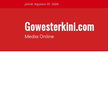
Skip
Jumat, Agustus 07, 2026
to
content
Gowesterkini.com
Media Online