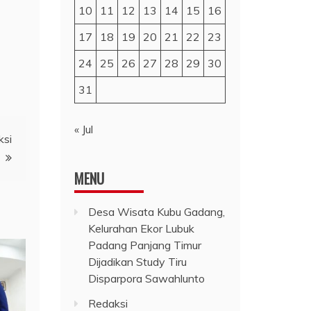
10
11
12
13
14
15
16
17
18
19
20
21
22
23
24
25
26
27
28
29
30
31
« Jul
ksi
MENU
Desa Wisata Kubu Gadang,
Kelurahan Ekor Lubuk
Padang Panjang Timur
Dijadikan Study Tiru
Disparpora Sawahlunto
Redaksi