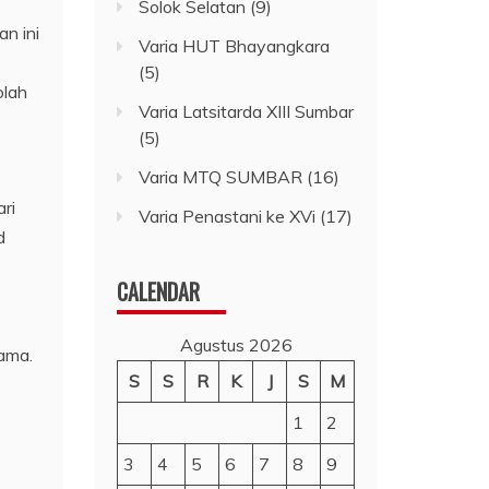
Solok Selatan
(9)
n ini
Varia HUT Bhayangkara
(5)
olah
Varia Latsitarda XIII Sumbar
(5)
Varia MTQ SUMBAR
(16)
ri
Varia Penastani ke XVi
(17)
d
CALENDAR
Agustus 2026
ama.
S
S
R
K
J
S
M
1
2
3
4
5
6
7
8
9