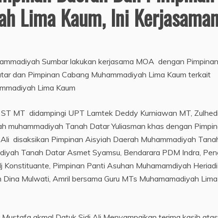
h Lima Kaum, Ini Kerjasama
Muhammadiyah Sumbar lakukan kerjasama MOA dengan Pimpina
ar dan Pimpinan Cabang Muhammadiyah Lima Kaum terkait
ammadiyah Lima Kaum
il ST MT didampingi UPT Lamtek Deddy Kurniawan MT, Zulhed
rah muhammadiyah Tanah Datar Yuliasman khas dengan Pimpi
 Ali disaksikan Pimpinan Aisyiah Daerah Muhammadiyah Tana
madiyah Tanah Datar Asmet Syamsu, Bendarara PDM Indra, Pen
j Konstituante, Pimpinan Panti Asuhan Muhamamdiyah Heriadi
 Dina Mulwati, Amril bersama Guru MTs Muhamamadiyah Lima
stafa akmal Datuk Sidi Ali Menyampaikan terima kasih atas