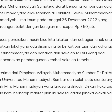
ersitas Muhammadiyah Sumatera Barat bersama rombongan dal
ebelumnya yang dilaksanakan di Fakultas Teknik Muhammadiya
amadiyah Lima kaum pada tanggal 26 Desember 2022 yang
 ruangan toilet dengan kerugian mencapai Rp 350 juta
oses pendidikan masih bisa kita lakukan dan sebagian anak an
tkan lokal yang ada disamping itu berkat bantuan dan dukung
esar Muhammadiyah dan bantuan dari sekolah MTsN yang ada
erencanakan pembangunan kembali sekolah tersebut.
erima dari Pimpinan Wilayah Muhammadiyah Sumbar Dr Bakht
Universitas Muhammadiyah Sumbar dan salah satu diantaran
lah MTs Muhammaduyah yang langsung dihadiri Dekan Fakulta
 kami berharap master plan ini selesai dalam jangka waktu y