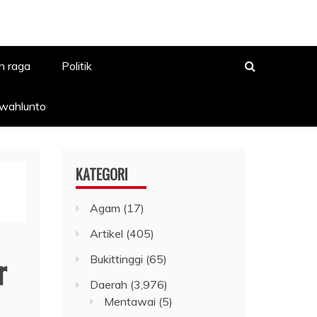
h raga
Politik
awahlunto
KATEGORI
Agam
(17)
Artikel
(405)
r
Bukittinggi
(65)
Daerah
(3,976)
Mentawai
(5)