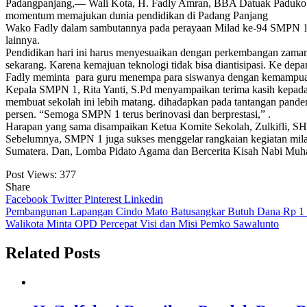
Padangpanjang,— Wali Kota, H. Fadly Amran, BBA Datuak Paduko M
momentum memajukan dunia pendidikan di Padang Panjang
Wako Fadly dalam sambutannya pada perayaan Milad ke-94 SMPN 1 
lainnya.
Pendidikan hari ini harus menyesuaikan dengan perkembangan zaman. 
sekarang. Karena kemajuan teknologi tidak bisa diantisipasi. Ke depan 
Fadly meminta para guru menempa para siswanya dengan kemampuan di
Kepala SMPN 1, Rita Yanti, S.Pd menyampaikan terima kasih kepada 
membuat sekolah ini lebih matang. dihadapkan pada tantangan pandem
persen. “Semoga SMPN 1 terus berinovasi dan berprestasi,” .
Harapan yang sama disampaikan Ketua Komite Sekolah, Zulkifli, SH 
Sebelumnya, SMPN 1 juga sukses menggelar rangkaian kegiatan milad
Sumatera. Dan, Lomba Pidato Agama dan Bercerita Kisah Nabi M
Post Views:
377
Share
Facebook
Twitter
Pinterest
Linkedin
Navigasi
Pembangunan Lapangan Cindo Mato Batusangkar Butuh Dana Rp 1 
Walikota Minta OPD Percepat Visi dan Misi Pemko Sawalunto
pos
Related Posts