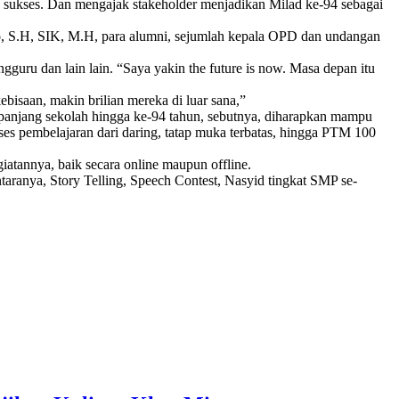
ukses. Dan mengajak stakeholder menjadikan Milad ke-94 sebagai
, S.H, SIK, M.H, para alumni, sejumlah kepala OPD dan undangan
uru dan lain lain. “Saya yakin the future is now. Masa depan itu
isaan, makin brilian mereka di luar sana,”
 panjang sekolah hingga ke-94 tahun, sebutnya, diharapkan mampu
es pembelajaran dari daring, tatap muka terbatas, hingga PTM 100
atannya, baik secara online maupun offline.
ranya, Story Telling, Speech Contest, Nasyid tingkat SMP se-