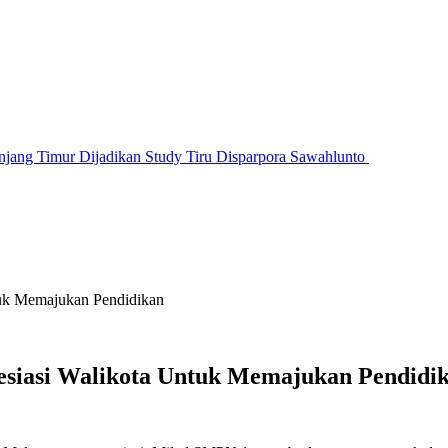
jang Timur Dijadikan Study Tiru Disparpora Sawahlunto
tuk Memajukan Pendidikan
esiasi Walikota Untuk Memajukan Pendidi