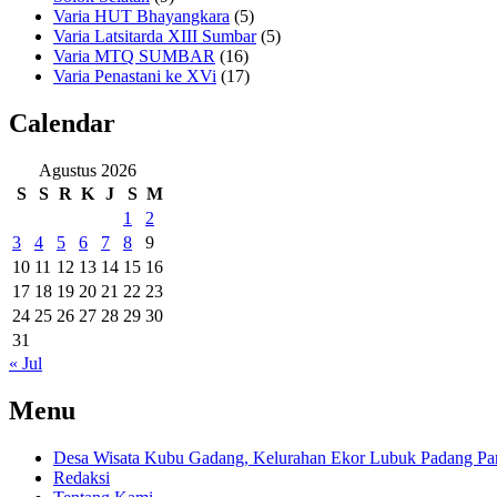
Varia HUT Bhayangkara
(5)
Varia Latsitarda XIII Sumbar
(5)
Varia MTQ SUMBAR
(16)
Varia Penastani ke XVi
(17)
Calendar
Agustus 2026
S
S
R
K
J
S
M
1
2
3
4
5
6
7
8
9
10
11
12
13
14
15
16
17
18
19
20
21
22
23
24
25
26
27
28
29
30
31
« Jul
Menu
Desa Wisata Kubu Gadang, Kelurahan Ekor Lubuk Padang Pan
Redaksi