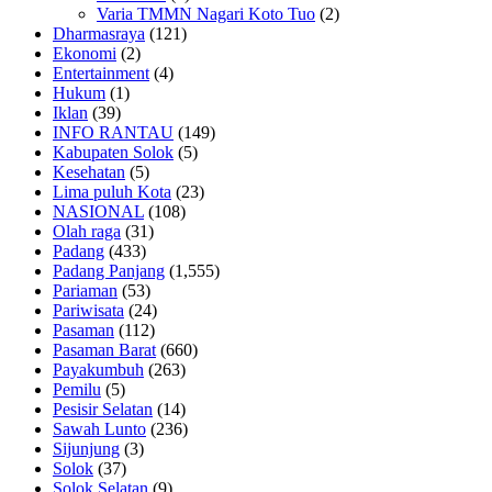
Varia TMMN Nagari Koto Tuo
(2)
Dharmasraya
(121)
Ekonomi
(2)
Entertainment
(4)
Hukum
(1)
Iklan
(39)
INFO RANTAU
(149)
Kabupaten Solok
(5)
Kesehatan
(5)
Lima puluh Kota
(23)
NASIONAL
(108)
Olah raga
(31)
Padang
(433)
Padang Panjang
(1,555)
Pariaman
(53)
Pariwisata
(24)
Pasaman
(112)
Pasaman Barat
(660)
Payakumbuh
(263)
Pemilu
(5)
Pesisir Selatan
(14)
Sawah Lunto
(236)
Sijunjung
(3)
Solok
(37)
Solok Selatan
(9)