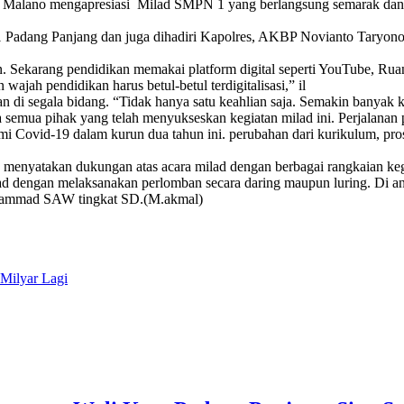
alano mengapresiasi Milad SMPN 1 yang berlangsung semarak dan s
Padang Panjang dan juga dihadiri Kapolres, AKBP Novianto Taryono
Sekarang pendidikan memakai platform digital seperti YouTube, Ruangg
wajah pendidikan harus betul-betul terdigitalisasi,” il
 segala bidang. “Tidak hanya satu keahlian saja. Semakin banyak keb
semua pihak yang telah menyukseskan kegiatan milad ini. Perjalanan
i Covid-19 dalam kurun dua tahun ini. perubahan dari kurikulum, pros
menyatakan dukungan atas acara milad dengan berbagai rangkaian kegi
 dengan melaksanakan perlomban secara daring maupun luring. Di anta
uhammad SAW tingkat SD.(M.akmal)
Milyar Lagi