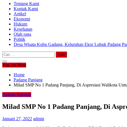
Tentang Kami
Kontak Kami
Artikel
Ekonomi
Hukum
Kesehatan
Olah raga
Politik
Desa Wisata Kubu Gadang, Kelurahan Ekor Lubuk Padang Pan
Cari
untuk:
You are Here
Home
Padang Panjang
Milad SMP No 1 Padang Panjang, Di Aspresiasi Walikota Un
Padang Panjang
Milad SMP No 1 Padang Panjang, Di Aspr
Januari 27, 2022
admin