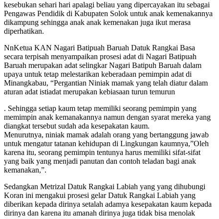
kesebukan sehari hari apalagi beliau yang dipercayakan itu sebagai
Pengawas Pendidik di Kabupaten Solok untuk anak kemenakannya
dikampung sehingga anak anak kemenakan juga ikut merasa
diperhatikan.
NnKetua KAN Nagari Batipuah Baruah Datuk Rangkai Basa
secara terpisah menyampaikan prosesi adat di Nagari Batipuah
Baruah merupakan adat selingkar Nagari Batipuh Baruah dalam
upaya untuk tetap melestarikan keberadaan pemimpin adat di
Minangkabau, “Pergantian Niniak mamak yang telah diatur dalam
aturan adat istiadat merupakan kebiasaan turun temurun
. Sehingga setiap kaum tetap memiliki seorang pemimpin yang
memimpin anak kemanakannya namun dengan syarat mereka yang
diangkat tersebut sudah ada kesepakatan kaum.
Menurutnya, niniak mamak adalah orang yang bertanggung jawab
untuk mengatur tatanan kehidupan di Lingkungan kaumnya,”Oleh
karena itu, seorang pemimpin tentunya harus memiliki sifat-sifat
yang baik yang menjadi panutan dan contoh teladan bagi anak
kemanakan,”.
Sedangkan Metrizal Datuk Rangkai Labiah yang yang dihubungi
Koran ini mengakui prosesi gelar Datuk Rangkai Labiah yang
diberikan kepada dirinya setalah adamya kesepakatan kaum kepada
dirinya dan karena itu amanah dirinya juga tidak bisa menolak