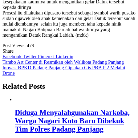
kesepakatan kaumnya untuk mengantikan gelar Datuk tersebut
kepada dirinya
Prosesi itu dilakukan dipusaro tersebut sebagai symbol warih pusako
sudah dijawek oleh anak kemenakan dan gelar Datuk tersebut sudah
mulai diembannya ,selain itu juga memberi tahu kepada ninik
mamak di Nagari Batipuah Baruah bahwa dirinya yang
mengantikan Datuk Rangkai Labiah. (mdtk)
Post Views:
479
Share
Facebook
Twitter
Pinterest
Linkedin
Navigasi
Tambo Art Center di Resmikan oleh Walikota Padang Panjang
Inovasi BPKD Padang Panjang Ciptakan Gis PBB P 2 Melalui
pos
Drone
Related Posts
Diduga Menyalahgunakan Narkoba,
Warga Nagari Koto Baru Dibekuk
Tim Polres Padang Panjang