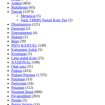
Artikel
(403)
Bukittinggi
(65)
Daerah
(3,973)
Mentawai
(5)
Varia TMMN Nagari Koto Tuo
(2)
Dharmasraya
(121)
Ekonomi
(2)
Entertainment
(4)
Hukum
(1)
Iklan
(39)
INFO RANTAU
(149)
Kabupaten Solok
(5)
Kesehatan
(5)
Lima puluh Kota
(23)
NASIONAL
(108)
Olah raga
(31)
Padang
(433)
Padang Panjang
(1,555)
Pariaman
(53)
Pariwisata
(24)
Pasaman
(112)
Pasaman Barat
(660)
Payakumbuh
(263)
Pemilu
(5)
Pesisir Selatan
(14)