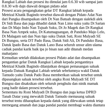
Rangkai Labiah dan prosesi itu dimulai jam 0.6.30 wib sampai jam
0.8.30 wib dajn diawali dengan pidato adat
Prosesi acara pengangkatan gelar DT Rangkai labiah kepada
Metrizal Khatik Bagindo tersebut diawali dengan Pidato Adat Nan
dari Pangka disampaikan oleh Dt Nan Batuah dengan sialekdi alek
Dt Sidi Basa dan juga dihadiri datuk Nan Limo suku yaitu Dt Sarian
dan Dt Majo Indo Nan Tujuah Suku, Dt Jo Magek dan Dt Rangkai
Basa Nan Ampek suku, Dt Katumaguangan, dt Panduko Majo Lelo,
Dt Malagam sati dan Nan tigo suku Datuk Sati, Roni Mulyadi SE
Dt Bungsu, serta DT Pado Basa, Datuk Sidi Ali, Dt Panduko Basa,
Datuk Ipado Basa dan Datuk Lano Basa seluruh unsur alim ulama
cadiak pandai karik baik ipa jo bisan nan adir ditanah medan
maharjano
Kemudian setelah dilakukan prosesi Pidato adat dan disampaikan
pengantian gelar Datuk Rangkai Labiah kepada pengantinya
Metrizal Khatik Bagindo dilanjutkan dengan pemasangan saluak
kepada Datuak Rangkai Labiah setelah sebelumnya wakil Datuk
Tamudo yaitu Datuk Pado Basa memberikan saluak tersebut untuk
dipasangkan saluak tersebut oleh angku Roni Mulyadi SE DT
Bungsu dan disaksikan oleh seluruh penghulu dan ninik mamak
yang hadir dalam prosesi tersebut.
Sementara itu Roni Mulyadi Dt Bungsu dan juga ketua DPRD
Tanah Datar yang mewakili Datuk Tamudo memasang saluak
tersebut tentu diharapkan kepada datuk yang dilewakan untuk tetap
memegang amanah dan juga pandai pandai membagi waktu diantara