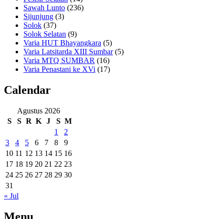
Sawah Lunto
(236)
Sijunjung
(3)
Solok
(37)
Solok Selatan
(9)
Varia HUT Bhayangkara
(5)
Varia Latsitarda XIII Sumbar
(5)
Varia MTQ SUMBAR
(16)
Varia Penastani ke XVi
(17)
Calendar
Agustus 2026
S
S
R
K
J
S
M
1
2
3
4
5
6
7
8
9
10
11
12
13
14
15
16
17
18
19
20
21
22
23
24
25
26
27
28
29
30
31
« Jul
Menu