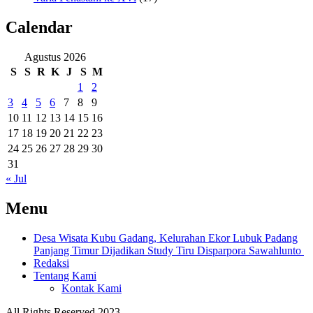
Calendar
Agustus 2026
S
S
R
K
J
S
M
1
2
3
4
5
6
7
8
9
10
11
12
13
14
15
16
17
18
19
20
21
22
23
24
25
26
27
28
29
30
31
« Jul
Menu
Desa Wisata Kubu Gadang, Kelurahan Ekor Lubuk Padang
Panjang Timur Dijadikan Study Tiru Disparpora Sawahlunto
Redaksi
Tentang Kami
Kontak Kami
All Rights Reserved 2023.