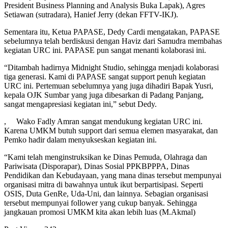
President Business Planning and Analysis Buka Lapak), Agres
Setiawan (sutradara), Hanief Jerry (dekan FFTV-IKJ).
Sementara itu, Ketua PAPASE, Dedy Cardi mengatakan, PAPASE
sebelumnya telah berdiskusi dengan Haviz dari Samudra membahas
kegiatan URC ini. PAPASE pun sangat menanti kolaborasi ini.
“Ditambah hadirnya Midnight Studio, sehingga menjadi kolaborasi
tiga generasi. Kami di PAPASE sangat support penuh kegiatan
URC ini. Pertemuan sebelumnya yang juga dihadiri Bapak Yusri,
kepala OJK Sumbar yang juga dibesarkan di Padang Panjang,
sangat mengapresiasi kegiatan ini,” sebut Dedy.
, Wako Fadly Amran sangat mendukung kegiatan URC ini.
Karena UMKM butuh support dari semua elemen masyarakat, dan
Pemko hadir dalam menyukseskan kegiatan ini.
“Kami telah menginstruksikan ke Dinas Pemuda, Olahraga dan
Pariwisata (Disporapar), Dinas Sosial PPKBPPPA, Dinas
Pendidikan dan Kebudayaan, yang mana dinas tersebut mempunyai
organisasi mitra di bawahnya untuk ikut berpartisipasi. Seperti
OSIS, Duta GenRe, Uda-Uni, dan lainnya. Sebagian organisasi
tersebut mempunyai follower yang cukup banyak. Sehingga
jangkauan promosi UMKM kita akan lebih luas (M.Akmal)