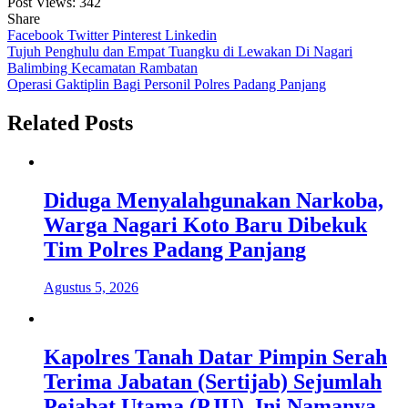
Post Views:
342
Share
Facebook
Twitter
Pinterest
Linkedin
Navigasi
Tujuh Penghulu dan Empat Tuangku di Lewakan Di Nagari
Balimbing Kecamatan Rambatan
pos
Operasi Gaktiplin Bagi Personil Polres Padang Panjang
Related Posts
Diduga Menyalahgunakan Narkoba,
Warga Nagari Koto Baru Dibekuk
Tim Polres Padang Panjang
Agustus 5, 2026
Kapolres Tanah Datar Pimpin Serah
Terima Jabatan (Sertijab) Sejumlah
Pejabat Utama (PJU), Ini Namanya