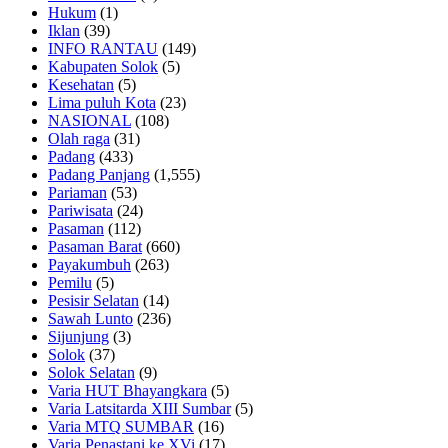
Hukum
(1)
Iklan
(39)
INFO RANTAU
(149)
Kabupaten Solok
(5)
Kesehatan
(5)
Lima puluh Kota
(23)
NASIONAL
(108)
Olah raga
(31)
Padang
(433)
Padang Panjang
(1,555)
Pariaman
(53)
Pariwisata
(24)
Pasaman
(112)
Pasaman Barat
(660)
Payakumbuh
(263)
Pemilu
(5)
Pesisir Selatan
(14)
Sawah Lunto
(236)
Sijunjung
(3)
Solok
(37)
Solok Selatan
(9)
Varia HUT Bhayangkara
(5)
Varia Latsitarda XIII Sumbar
(5)
Varia MTQ SUMBAR
(16)
Varia Penastani ke XVi
(17)