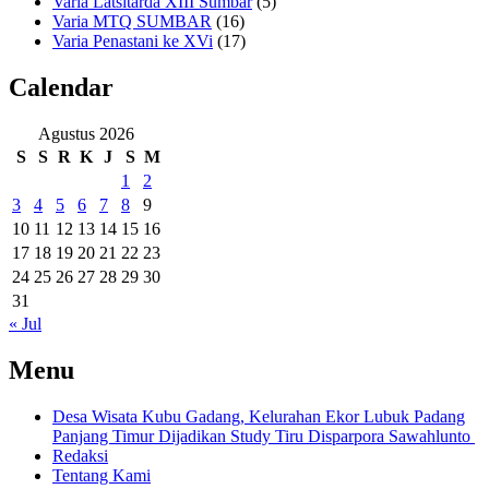
Varia Latsitarda XIII Sumbar
(5)
Varia MTQ SUMBAR
(16)
Varia Penastani ke XVi
(17)
Calendar
Agustus 2026
S
S
R
K
J
S
M
1
2
3
4
5
6
7
8
9
10
11
12
13
14
15
16
17
18
19
20
21
22
23
24
25
26
27
28
29
30
31
« Jul
Menu
Desa Wisata Kubu Gadang, Kelurahan Ekor Lubuk Padang
Panjang Timur Dijadikan Study Tiru Disparpora Sawahlunto
Redaksi
Tentang Kami