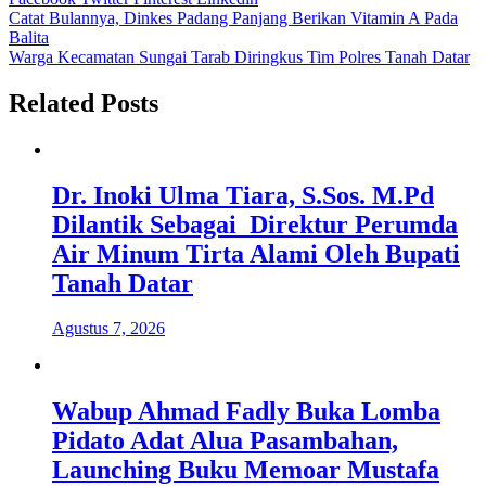
Navigasi
Catat Bulannya, Dinkes Padang Panjang Berikan Vitamin A Pada
Balita
pos
Warga Kecamatan Sungai Tarab Diringkus Tim Polres Tanah Datar
Related Posts
Dr. Inoki Ulma Tiara, S.Sos. M.Pd
Dilantik Sebagai Direktur Perumda
Air Minum Tirta Alami Oleh Bupati
Tanah Datar
Agustus 7, 2026
Wabup Ahmad Fadly Buka Lomba
Pidato Adat Alua Pasambahan,
Launching Buku Memoar Mustafa