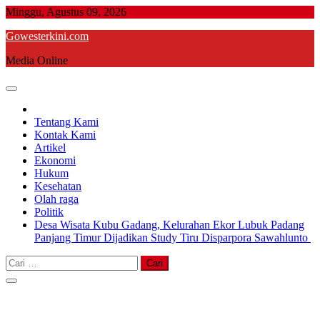
Skip
Minggu, Agustus 09, 2026
to
Gowesterkini.com
content
Media Online
Tentang Kami
Kontak Kami
Artikel
Ekonomi
Hukum
Kesehatan
Olah raga
Politik
Desa Wisata Kubu Gadang, Kelurahan Ekor Lubuk Padang
Panjang Timur Dijadikan Study Tiru Disparpora Sawahlunto
Cari
untuk: