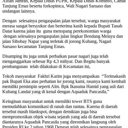
Alfian Jamrah, Kepala Dinas PUPR, Kepala Dinas Kominfo, Camat
Tanjung Emas beserta forkopimca, Wali Nagari Saruaso dan
undangan lainnya.
Dengan selesainya pengaspalan jalan tersebut, warga masyarakat
merasa sangat bersyukur dan berterima kasih kepada Bupati Tanah
Datar karena jalan itu guna menopang perekonomian warga
dengan selesainya pengaspalan jalan lingkar Bendang Melayu dan
jalan Sibobay Napar yang terletak di jorong Kubang, Nagari
Saruaso kecamatan Tanjung Emas.
Disamping itu juga untuk perbaikan pasar nagari juga telah
menganggarkan sebesar Rp 4,3 miliyar. Dan Begitu banyak
pembangunan telah dilakukan di Kecamatan ini,
Tokoh masyarakat Fakhri Karim juga menyampaikan “Terimakasih
pak Bupati Eka atas perhatian ke jorong kami, rasanya kami kembali
memiliki pemimpin seperti Alm. Bpk Ikasuma Hamid yang asli dari
Kubang Landai yang di kenal dengan Aquaduk Pancasila,”
Keinginan masyarakat untuk memiliki tower BTS guna
memudahkan komunikasi di ranah dan rantau. Karena di daerah
tersebut masih blankspot, dengan demikian juga bisa
mempromosikan objek wisata sejarah yang ada di daerah tersebut
diantaranya Aquaduk Pancasila yang diresmikan langsung oleh
Presiden RI ke 2 tahun 1968 Dengan telah selesainya pengaspalan