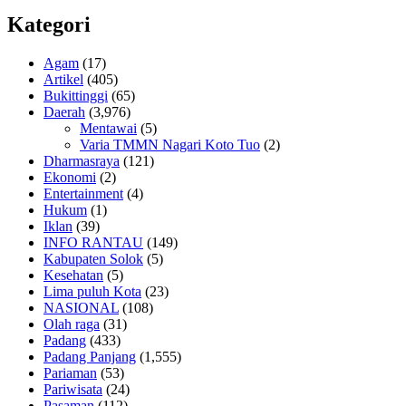
Kategori
Agam
(17)
Artikel
(405)
Bukittinggi
(65)
Daerah
(3,976)
Mentawai
(5)
Varia TMMN Nagari Koto Tuo
(2)
Dharmasraya
(121)
Ekonomi
(2)
Entertainment
(4)
Hukum
(1)
Iklan
(39)
INFO RANTAU
(149)
Kabupaten Solok
(5)
Kesehatan
(5)
Lima puluh Kota
(23)
NASIONAL
(108)
Olah raga
(31)
Padang
(433)
Padang Panjang
(1,555)
Pariaman
(53)
Pariwisata
(24)
Pasaman
(112)