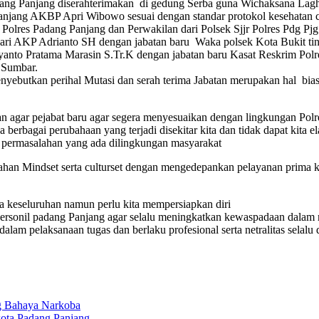
dang Panjang diserahterimakan di gedung Serba guna Wichaksana Lag
gPanjang AKBP Apri Wibowo sesuai dengan standar protokol kesehatan 
 Polres Padang Panjang dan Perwakilan dari Polsek Sjjr Polres Pdg Pjg
 dari AKP Adrianto SH dengan jabatan baru Waka polsek Kota Bukit t
lyanto Pratama Marasin S.Tr.K dengan jabatan baru Kasat Reskrim Po
 Sumbar.
tkan perihal Mutasi dan serah terima Jabatan merupakan hal biasa d
dan agar pejabat baru agar segera menyesuaikan dengan lingkungan Pol
rbagai perubahaan yang terjadi disekitar kita dan tidak dapat kita ela
n permasalahan yang ada dilingkungan masyarakat
enahan Mindset serta culturset dengan mengedepankan pelayanan prima 
ra keseluruhan namun perlu kita mempersiapkan diri
uh personil padang Panjang agar selalu meningkatkan kewaspadaan da
am pelaksanaan tugas dan berlaku profesional serta netralitas selalu
g Bahaya Narkoba
kota Padang Panjang