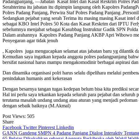
Padangpanjang, —Jabatan Kasat Intel dan Kasat Reskrim Polres Pa
Serahterima itu jabatan itu dipimpin langsung oleh Kapolres Padan
Polres Padang Panjang, Perwira Staf Polres Padang Panjang ,Personil
Sedangkan pejabat yang serah Terima itu masing masing Kasat intel
sebagai KBO Intel Polres 50 Kota dan Kasat Reskrim dari IPTU Fer
sebelumnya menjabat sebagai Kasubbag Instruktur Gadik SPN Polda
Dalam arahannya Kapolres Padang Panjang AKBP Apri Wibowo menyebu
Penyegaran agar tidak jenuh
, Kapolres juga mengucapkan selamat atas jabatan baru yg dilantik 
Kemudian saya ingatkan kepada anggota polres padangpanjang bahwa be
bersifat nasional harus mampu mengakomodinir berbagai aspirasi da
Dan dinamika organisasi polri harus selalu dipelihara melalui pemb
penindakan humanis anti kekerasan
Dengan besarnya tangan tugas kedepan belum bisa kita prediksi seca
Hal ini perlu saya tekankan kepada seluruh para pejabat dan selur
terutama masalah undang undang atau aturan yang menjadi pedoman dal
dengan sebaik baiknya (M.Akmal)
Post Views:
505
Share
Facebook
Twitter
Pinterest
Linkedin
Navigasi
GANN Gandeng SMPN 4 Padang Panjang Dialog Interaktiv Tentan
65 Pelajar Dikukuhkan sebagai Anggota Paskibraka oleh Wakil Wali