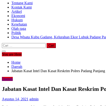
Tentang Kami
Kontak Kami
Artikel
Ekonomi
Hukum
Kesehatan
Olah raga
Politik
Desa Wisata Kubu Gadang, Kelurahan Ekor Lubuk Padang Pan
Cari
untuk:
You are Here
Home
Daerah
Jabatan Kasat Intel Dan Kasat Reskrim Polres Padang Panjang
Daerah
Jabatan Kasat Intel Dan Kasat Reskrim P
Agustus 14, 2021
admin