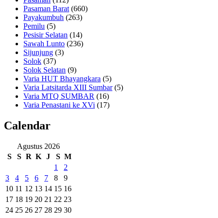
Pasaman Barat
(660)
Payakumbuh
(263)
Pemilu
(5)
Pesisir Selatan
(14)
Sawah Lunto
(236)
Sijunjung
(3)
Solok
(37)
Solok Selatan
(9)
Varia HUT Bhayangkara
(5)
Varia Latsitarda XIII Sumbar
(5)
Varia MTQ SUMBAR
(16)
Varia Penastani ke XVi
(17)
Calendar
Agustus 2026
S
S
R
K
J
S
M
1
2
3
4
5
6
7
8
9
10
11
12
13
14
15
16
17
18
19
20
21
22
23
24
25
26
27
28
29
30