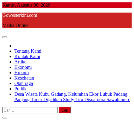
Skip
Kamis, Agustus 06, 2026
to
Gowesterkini.com
content
Media Online
Tentang Kami
Kontak Kami
Artikel
Ekonomi
Hukum
Kesehatan
Olah raga
Politik
Desa Wisata Kubu Gadang, Kelurahan Ekor Lubuk Padang
Panjang Timur Dijadikan Study Tiru Disparpora Sawahlunto
Cari
untuk: