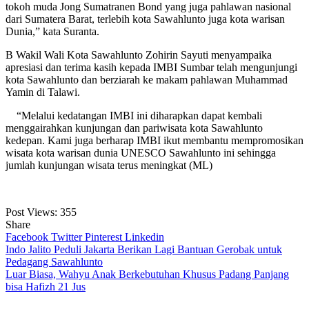
tokoh muda Jong Sumatranen Bond yang juga pahlawan nasional
dari Sumatera Barat, terlebih kota Sawahlunto juga kota warisan
Dunia,” kata Suranta.
B Wakil Wali Kota Sawahlunto Zohirin Sayuti menyampaika
apresiasi dan terima kasih kepada IMBI Sumbar telah mengunjungi
kota Sawahlunto dan berziarah ke makam pahlawan Muhammad
Yamin di Talawi.
“Melalui kedatangan IMBI ini diharapkan dapat kembali
menggairahkan kunjungan dan pariwisata kota Sawahlunto
kedepan. Kami juga berharap IMBI ikut membantu mempromosikan
wisata kota warisan dunia UNESCO Sawahlunto ini sehingga
jumlah kunjungan wisata terus meningkat (ML)
Post Views:
355
Share
Facebook
Twitter
Pinterest
Linkedin
Navigasi
Indo Jalito Peduli Jakarta Berikan Lagi Bantuan Gerobak untuk
Pedagang Sawahlunto
pos
Luar Biasa, Wahyu Anak Berkebutuhan Khusus Padang Panjang
bisa Hafizh 21 Jus