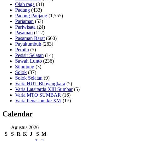
Olah raga
(31)
Padang
(433)
Padang Panjang
(1,555)
Pariaman
(53)
Pariwisata
(24)
Pasaman
(112)
Pasaman Barat
(660)
Payakumbuh
(263)
Pemilu
(5)
Pesisir Selatan
(14)
Sawah Lunto
(236)
Sijunjung
(3)
Solok
(37)
Solok Selatan
(9)
Varia HUT Bhayangkara
(5)
Varia Latsitarda XIII Sumbar
(5)
Varia MTQ SUMBAR
(16)
Varia Penastani ke XVi
(17)
Calendar
Agustus 2026
S
S
R
K
J
S
M
1
2