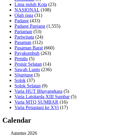
Lima puluh Kota
(23)
NASIONAL
(108)
Olah raga
(31)
Padang
(433)
Padang Panjang
(1,555)
Pariaman
(53)
Pariwisata
(24)
Pasaman
(112)
Pasaman Barat
(660)
Payakumbuh
(263)
Pemilu
(5)
Pesisir Selatan
(14)
Sawah Lunto
(236)
Sijunjung
(3)
Solok
(37)
Solok Selatan
(9)
Varia HUT Bhayangkara
(5)
Varia Latsitarda XIII Sumbar
(5)
Varia MTQ SUMBAR
(16)
Varia Penastani ke XVi
(17)
Calendar
Agustus 2026