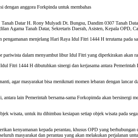
asi dengan anggora Forkpinda untuk membahas
RD Tanah Datar H. Rony Mulyadi Dt. Bungsu, Dandim 0307 Tanah Data
dilan Agama Tanah Datar, Sekretaris Daerah, Asisten, Kepala OPD, C
n pengamanan menjelang Hari Raya Idul Fitri 1444 H terutama pada saat
or pariwista dalam menyambut libur Idul Fitri yang diperkirakan akan 
ul Fitri 1444 H dibutuhkan sinergi dan kerjasama antara Pemerintah 
nanti, agar masyarakat bisa menikmati momen lebaran dengan lancar dan
 ini, antara lain Pemerintah bersama-sama Forkopimda akan bersiner
objek wisata, untuk itu dihimbau kesiapan setiap objek wisata pada s
mberikan kenyamanan kepada perantau, khusus OPD yang berhubungan d
seluruh masyarakat dan perantau yang akan melakukan perjalanan untu