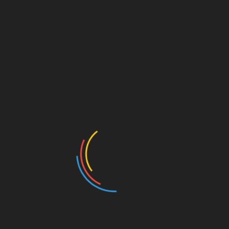
3. Yusaldi Dt Mudo
Post Views:
904
SHARE
Facebook
Twitter
Pinterest
Linkedin
Navigasi
Pj Wako Padang Panjang Lakukan Patroli
Pengawasan Pemilu Bersama Bawaslu
pos
8300 Tenaga Kerja Padang Panjang
Terlindungi BPJS Ketenagakerjaan