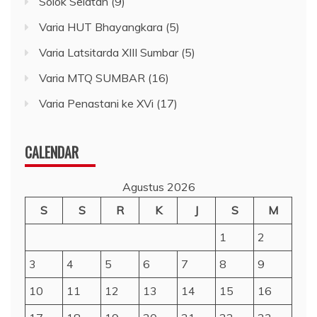
Solok Selatan
(9)
Varia HUT Bhayangkara
(5)
Varia Latsitarda XIII Sumbar
(5)
Varia MTQ SUMBAR
(16)
Varia Penastani ke XVi
(17)
CALENDAR
Agustus 2026
S
S
R
K
J
S
M
1
2
3
4
5
6
7
8
9
10
11
12
13
14
15
16