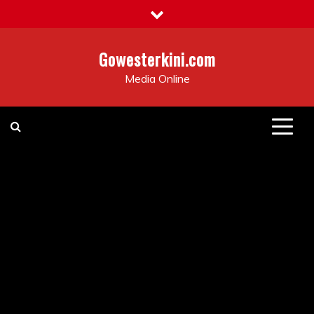
Skip
to
content
Gowesterkini.com
Media Online