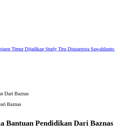
jang Timur Dijadikan Study Tiru Disparpora Sawahlunto
an Dari Baznas
ma Bantuan Pendidikan Dari Baznas