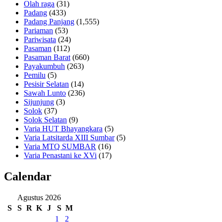
Olah raga
(31)
Padang
(433)
Padang Panjang
(1,555)
Pariaman
(53)
Pariwisata
(24)
Pasaman
(112)
Pasaman Barat
(660)
Payakumbuh
(263)
Pemilu
(5)
Pesisir Selatan
(14)
Sawah Lunto
(236)
Sijunjung
(3)
Solok
(37)
Solok Selatan
(9)
Varia HUT Bhayangkara
(5)
Varia Latsitarda XIII Sumbar
(5)
Varia MTQ SUMBAR
(16)
Varia Penastani ke XVi
(17)
Calendar
Agustus 2026
S
S
R
K
J
S
M
1
2