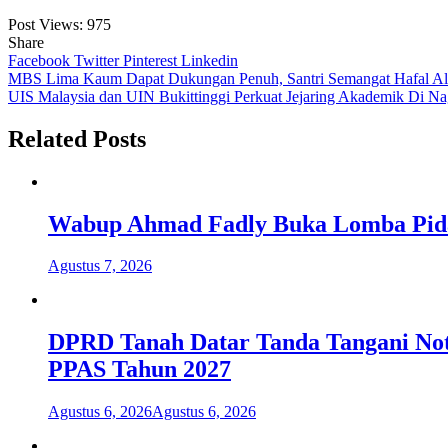
Post Views:
975
Share
Facebook
Twitter
Pinterest
Linkedin
Navigasi
MBS Lima Kaum Dapat Dukungan Penuh, Santri Semangat Hafal Al
UIS Malaysia dan UIN Bukittinggi Perkuat Jejaring Akademik Di N
pos
Related Posts
Wabup Ahmad Fadly Buka Lomba Pida
Agustus 7, 2026
DPRD Tanah Datar Tanda Tangani No
PPAS Tahun 2027
Agustus 6, 2026
Agustus 6, 2026