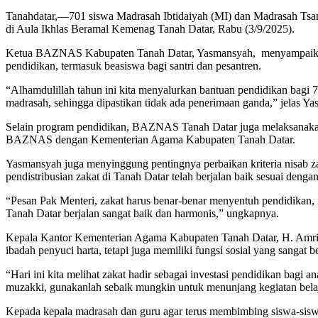
Tanahdatar,—701 siswa Madrasah Ibtidaiyah (MI) dan Madrasah Tsa
di Aula Ikhlas Beramal Kemenag Tanah Datar, Rabu (3/9/2025).
Ketua BAZNAS Kabupaten Tanah Datar, Yasmansyah, menyampaikan ba
pendidikan, termasuk beasiswa bagi santri dan pesantren.
“Alhamdulillah tahun ini kita menyalurkan bantuan pendidikan bagi 
madrasah, sehingga dipastikan tidak ada penerimaan ganda,” jelas Y
Selain program pendidikan, BAZNAS Tanah Datar juga melaksanakan r
BAZNAS dengan Kementerian Agama Kabupaten Tanah Datar.
Yasmansyah juga menyinggung pentingnya perbaikan kriteria nisab z
pendistribusian zakat di Tanah Datar telah berjalan baik sesuai deng
“Pesan Pak Menteri, zakat harus benar-benar menyentuh pendidika
Tanah Datar berjalan sangat baik dan harmonis,” ungkapnya.
Kepala Kantor Kementerian Agama Kabupaten Tanah Datar, H. Amril,
ibadah penyuci harta, tetapi juga memiliki fungsi sosial yang sanga
“Hari ini kita melihat zakat hadir sebagai investasi pendidikan bag
muzakki, gunakanlah sebaik mungkin untuk menunjang kegiatan belaj
Kepada kepala madrasah dan guru agar terus membimbing siswa-siswin