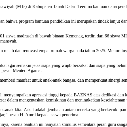
nawiyah (MTs) di Kabupaten Tanah Datar Teerima bantuan dana pend
hwa program bantuan pendidikan ini merupakan tindak lanjut dari 
701 siswa madrasah di bawah binaan Kemenag, terdiri dari 66 siswa M
asmansyah.
ehab dan renovasi empat rumah warga pada tahun 2025. Menurutnya, s
akat agar semakin jelas siapa yang wajib berzakat dan siapa yang be
an pesan Menteri Agama.
n, memberi manfaat untuk anak-anak bangsa, dan memperkuat sinerg
 menyampaikan apresiasi tinggi kepada BAZNAS atas dedikasi dan ke
t besar dalam mengentaskan kemiskinan dan meningkatkan kesejahteraan
i anak-anak kita. Zakat adalah jembatan antara mereka yang berkecuku
ar,” pesan H. Amril kepada siswa penerima.
ya, karena bantuan ini hanyalah stimulus sementara peran guru sangat