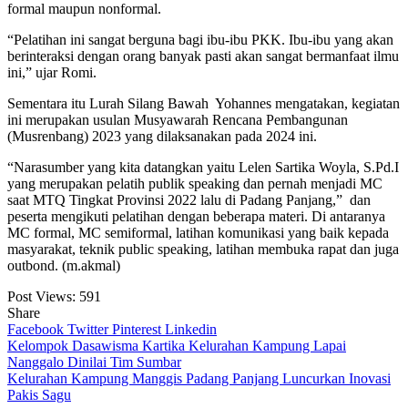
formal maupun nonformal.
“Pelatihan ini sangat berguna bagi ibu-ibu PKK. Ibu-ibu yang akan
berinteraksi dengan orang banyak pasti akan sangat bermanfaat ilmu
ini,” ujar Romi.
Sementara itu Lurah Silang Bawah Yohannes mengatakan, kegiatan
ini merupakan usulan Musyawarah Rencana Pembangunan
(Musrenbang) 2023 yang dilaksanakan pada 2024 ini.
“Narasumber yang kita datangkan yaitu Lelen Sartika Woyla, S.Pd.I
yang merupakan pelatih publik speaking dan pernah menjadi MC
saat MTQ Tingkat Provinsi 2022 lalu di Padang Panjang,” dan
peserta mengikuti pelatihan dengan beberapa materi. Di antaranya
MC formal, MC semiformal, latihan komunikasi yang baik kepada
masyarakat, teknik public speaking, latihan membuka rapat dan juga
outbond. (m.akmal)
Post Views:
591
Share
Facebook
Twitter
Pinterest
Linkedin
Navigasi
Kelompok Dasawisma Kartika Kelurahan Kampung Lapai
Nanggalo Dinilai Tim Sumbar
pos
Kelurahan Kampung Manggis Padang Panjang Luncurkan Inovasi
Pakis Sagu