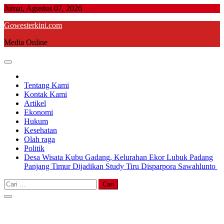
Skip
Jumat, Agustus 07, 2026
to
Gowesterkini.com
content
Media Online
Tentang Kami
Kontak Kami
Artikel
Ekonomi
Hukum
Kesehatan
Olah raga
Politik
Desa Wisata Kubu Gadang, Kelurahan Ekor Lubuk Padang
Panjang Timur Dijadikan Study Tiru Disparpora Sawahlunto
Cari
untuk: