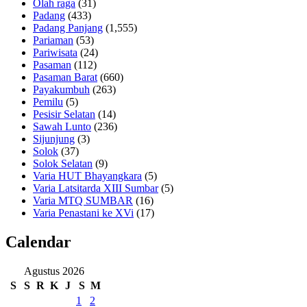
Olah raga
(31)
Padang
(433)
Padang Panjang
(1,555)
Pariaman
(53)
Pariwisata
(24)
Pasaman
(112)
Pasaman Barat
(660)
Payakumbuh
(263)
Pemilu
(5)
Pesisir Selatan
(14)
Sawah Lunto
(236)
Sijunjung
(3)
Solok
(37)
Solok Selatan
(9)
Varia HUT Bhayangkara
(5)
Varia Latsitarda XIII Sumbar
(5)
Varia MTQ SUMBAR
(16)
Varia Penastani ke XVi
(17)
Calendar
Agustus 2026
S
S
R
K
J
S
M
1
2