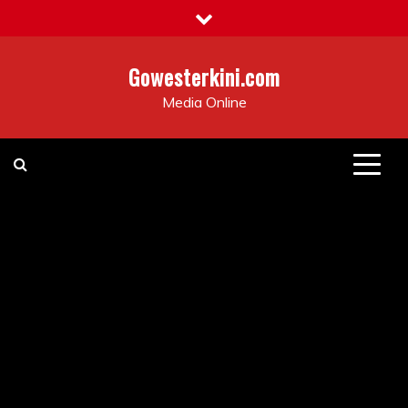
Skip
to
content
Gowesterkini.com
Media Online