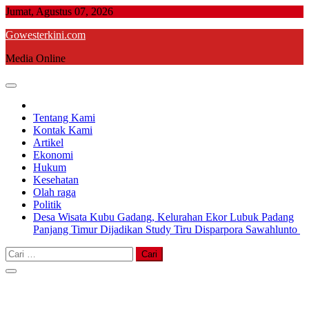
Skip
Jumat, Agustus 07, 2026
to
Gowesterkini.com
content
Media Online
Tentang Kami
Kontak Kami
Artikel
Ekonomi
Hukum
Kesehatan
Olah raga
Politik
Desa Wisata Kubu Gadang, Kelurahan Ekor Lubuk Padang
Panjang Timur Dijadikan Study Tiru Disparpora Sawahlunto
Cari
untuk: