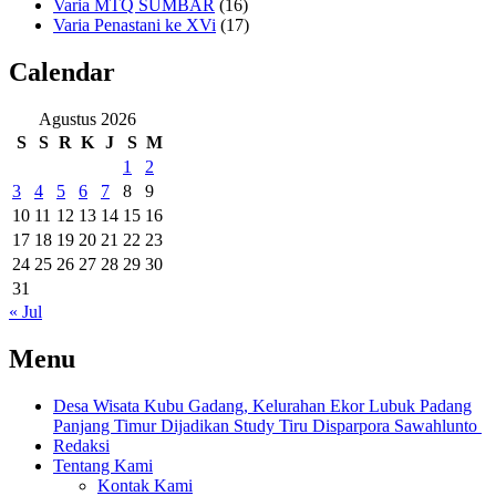
Varia MTQ SUMBAR
(16)
Varia Penastani ke XVi
(17)
Calendar
Agustus 2026
S
S
R
K
J
S
M
1
2
3
4
5
6
7
8
9
10
11
12
13
14
15
16
17
18
19
20
21
22
23
24
25
26
27
28
29
30
31
« Jul
Menu
Desa Wisata Kubu Gadang, Kelurahan Ekor Lubuk Padang
Panjang Timur Dijadikan Study Tiru Disparpora Sawahlunto
Redaksi
Tentang Kami
Kontak Kami