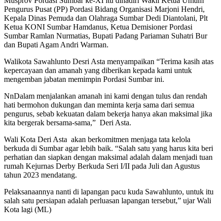
Musprov Pordasi Sumbar ke-XI itu dihadiri Wakil Ketua Umum
Pengurus Pusat (PP) Pordasi Bidang Organisasi Marjoni Hendri,
Kepala Dinas Pemuda dan Olahraga Sumbar Dedi Diantolani, Plt
Ketua KONI Sumbar Hamdanus, Ketua Demisioner Pordasi
Sumbar Ramlan Nurmatias, Bupati Padang Pariaman Suhatri Bur
dan Bupati Agam Andri Warman.
Walikota Sawahlunto Desri Asta menyampaikan “Terima kasih atas
kepercayaan dan amanah yang diberikan kepada kami untuk
mengemban jabatan memimpin Pordasi Sumbar ini.
NnDalam menjalankan amanah ini kami dengan tulus dan rendah
hati bermohon dukungan dan meminta kerja sama dari semua
pengurus, sebab kekuatan dalam bekerja hanya akan maksimal jika
kita bergerak bersama-sama,” Deri Asta.
Wali Kota Deri Asta akan berkomitmen menjaga tata kelola
berkuda di Sumbar agar lebih baik. “Salah satu yang harus kita beri
perhatian dan siapkan dengan maksimal adalah dalam menjadi tuan
rumah Kejurnas Derby Berkuda Seri I/II pada Juli dan Agustus
tahun 2023 mendatang.
Pelaksanaannya nanti di lapangan pacu kuda Sawahlunto, untuk itu
salah satu persiapan adalah perluasan lapangan tersebut,” ujar Wali
Kota lagi (ML)