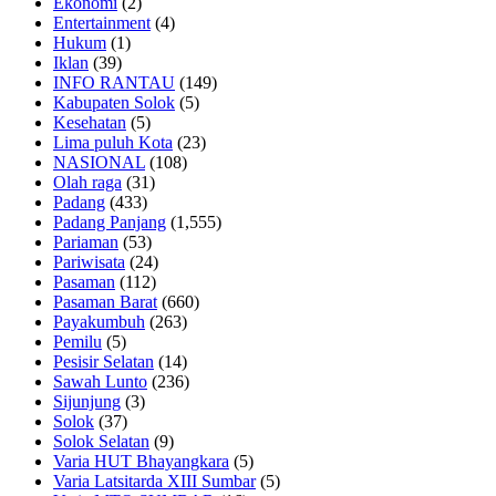
Ekonomi
(2)
Entertainment
(4)
Hukum
(1)
Iklan
(39)
INFO RANTAU
(149)
Kabupaten Solok
(5)
Kesehatan
(5)
Lima puluh Kota
(23)
NASIONAL
(108)
Olah raga
(31)
Padang
(433)
Padang Panjang
(1,555)
Pariaman
(53)
Pariwisata
(24)
Pasaman
(112)
Pasaman Barat
(660)
Payakumbuh
(263)
Pemilu
(5)
Pesisir Selatan
(14)
Sawah Lunto
(236)
Sijunjung
(3)
Solok
(37)
Solok Selatan
(9)
Varia HUT Bhayangkara
(5)
Varia Latsitarda XIII Sumbar
(5)