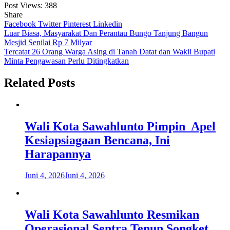
Post Views:
388
Share
Facebook
Twitter
Pinterest
Linkedin
Navigasi
Luar Biasa, Masyarakat Dan Perantau Bungo Tanjung Bangun
Mesjid Senilai Rp 7 Milyar
pos
Tercatat 26 Orang Warga Asing di Tanah Datat dan Wakil Bupati
Minta Pengawasan Perlu Ditingkatkan
Related Posts
Wali Kota Sawahlunto Pimpin Apel
Kesiapsiagaan Bencana, Ini
Harapannya
Juni 4, 2026
Juni 4, 2026
Wali Kota Sawahlunto Resmikan
Operasional Sentra Tenun Songket