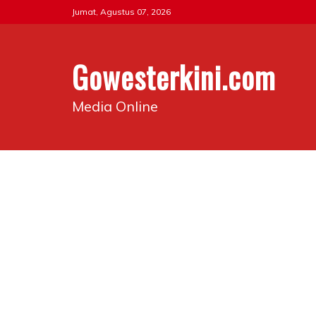
Skip
Jumat, Agustus 07, 2026
to
content
Gowesterkini.com
Media Online