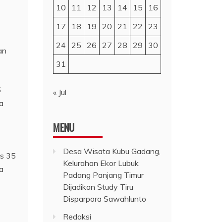
10
11
12
13
14
15
16
17
18
19
20
21
22
23
24
25
26
27
28
29
30
an
31
5
« Jul
a
MENU
Desa Wisata Kubu Gadang,
as 35
Kelurahan Ekor Lubuk
a
Padang Panjang Timur
Dijadikan Study Tiru
Disparpora Sawahlunto
Redaksi