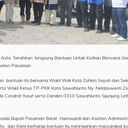
i Asta Serahkan langsung Bantuan Untuk Korban Bencana G
upaten Pasaman
n bantuan itu bersama Wakil Wali Kota Zohirin Sayuti dan Se
rta Wakil Ketua TP-PKK Kota Sawahlunto Ny. Neldaswenti Zoh
o Condrat Yusuf serta Dandim 0310 Sawahlunto Sijunjung Letk
kepada Bupati Pasaman Barat Hamsuardi dan Asisten Administr
, dan Kami berharap bantuan itu meringankan masyarakat k