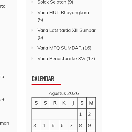
Solok Selatan
(9)
ta.
Varia HUT Bhayangkara
(5)
Varia Latsitarda XIII Sumbar
(5)
Varia MTQ SUMBAR
(16)
Varia Penastani ke XVi
(17)
na
CALENDAR
Agustus 2026
leh
S
S
R
K
J
S
M
1
2
aman
3
4
5
6
7
8
9