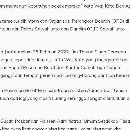
m memenuhi kebutuhan pokok mereka,” kata Wali Kota Deri As
tersebut dihimpun dari Organisasi Perangkat Daerah (OPD) di
ntuan dari Polres Sawahlunto dan Dandim 0310 Sawahlunto
da Jum’at malam 25 Februari 2022 tim Taruna Siaga Bencana
ongan cepat dan darurat,” kata Wali Kota yang mengantarkan
nas Bupati Pasaman Barat dan Kantor Camat Tigo Nagari
gungsi dan tempat penerimaan barang-barang bantuan benca
pati Pasaman Barat Hamsuardi dan Asisten Administrasi Umum
uan apa lagi yang masih kurang sehingga sangat dibutuhkan o
 Bupati Pasbar dan Asisten Administrasi Umum Setdakab Pas
 kita akan lihat apakah bisa kita bantu, kalau bisa nanti kita