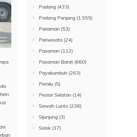
Padang
(433)
Padang Panjang
(1,555)
Pariaman
(53)
Pariwisata
(24)
Pasaman
(112)
empa
Pasaman Barat
(660)
Payakumbuh
(263)
Pemilu
(5)
kda
irin
Pesisir Selatan
(14)
ol.
Sawah Lunto
(236)
Sijunjung
(3)
asi
Solok
(37)
orban