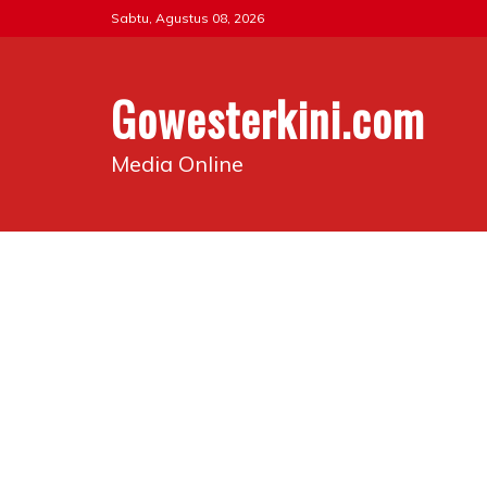
Skip
Sabtu, Agustus 08, 2026
to
content
Gowesterkini.com
Media Online