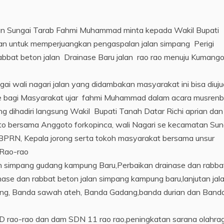
n Sungai Tarab Fahmi Muhammad minta kepada Wakil Bupati
n untuk memperjuangkan pengaspalan jalan simpang Perigi
bat beton jalan Drainase Baru jalan rao rao menuju Kumang
 wali nagari jalan yang didambakan masyarakat ini bisa diuj
ative bagi Masyarakat ujar fahmi Muhammad dalam acara musren
dihadiri langsung Wakil Bupati Tanah Datar Richi aprian dan
to bersama Anggoto forkopinca, wali Nagari se kecamatan Sun
BPRN, Kepala jorong serta tokoh masyarakat bersama unsur
 Rao-rao
 simpang gudang kampung Baru,Perbaikan drainase dan rabba
se dan rabbat beton jalan simpang kampung baru,lanjutan jal
jang, Banda sawah ateh, Banda Gadang,banda durian dan Band
rao-rao dan dam SDN 11 rao rao,peningkatan sarana olahrag