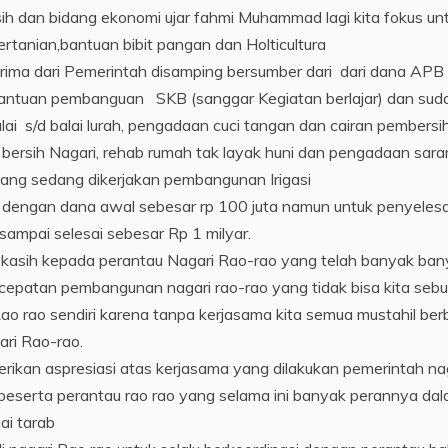
ih dan bidang ekonomi ujar fahmi Muhammad lagi kita fokus un
ertanian,bantuan bibit pangan dan Holticultura
ima dari Pemerintah disamping bersumber dari dari dana APB
 bantuan pembanguan SKB (sanggar Kegiatan berlajar) dan sud
i s/d balai lurah, pengadaan cuci tangan dan cairan pembersih
 bersih Nagari, rehab rumah tak layak huni dan pengadaan sar
yang sedang dikerjakan pembangunan Irigasi
dengan dana awal sebesar rp 100 juta namun untuk penyeles
sampai selesai sebesar Rp 1 milyar.
asih kepada perantau Nagari Rao-rao yang telah banyak ban
epatan pembangunan nagari rao-rao yang tidak bisa kita seb
ao rao sendiri karena tanpa kerjasama kita semua mustahil ber
ari Rao-rao.
ikan aspresiasi atas kerjasama yang dilakukan pemerintah na
beserta perantau rao rao yang selama ini banyak perannya da
i tarab