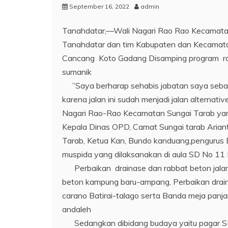
September 16, 2022
admin
Tanahdatar,—Wali Nagari Rao Rao Kecamata
Tanahdatar dan tim Kabupaten dan Kecamata
Cancang Koto Gadang Disamping program rab
sumanik
”Saya berharap sehabis jabatan saya sebagai
karena jalan ini sudah menjadi jalan altern
Nagari Rao-Rao Kecamatan Sungai Tarab yang 
Kepala Dinas OPD, Camat Sungai tarab Arian
Tarab, Ketua Kan, Bundo kanduang,pengurus 
muspida yang dilaksanakan di aula SD No 11
Perbaikan drainase dan rabbat beton jalan
beton kampung baru-ampang, Perbaikan draina
carano Batirai-talago serta Banda meja pan
andaleh
Sedangkan dibidang budaya yaitu pagar SD 