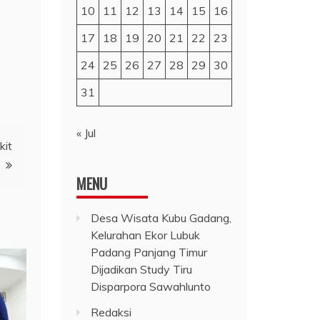
10
11
12
13
14
15
16
17
18
19
20
21
22
23
24
25
26
27
28
29
30
31
« Jul
kit
MENU
Desa Wisata Kubu Gadang,
Kelurahan Ekor Lubuk
Padang Panjang Timur
Dijadikan Study Tiru
Disparpora Sawahlunto
Redaksi