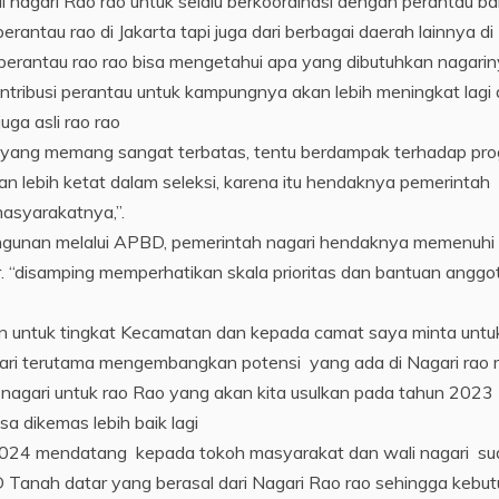
nagari Rao rao untuk selalu berkoordinasi dengan perantau b
 perantau rao di Jakarta tapi juga dari berbagai daerah lainnya di
u perantau rao rao bisa mengetahui apa yang dibutuhkan nagari
ntribusi perantau untuk kampungnya akan lebih meningkat lagi 
uga asli rao rao
 yang memang sangat terbatas, tentu berdampak terhadap pr
n lebih ketat dalam seleksi, karena itu hendaknya pemerintah
asyarakatnya,”.
gunan melalui APBD, pemerintah nagari hendaknya memenuhi
. “disamping memperhatikan skala prioritas dan bantuan anggo
n untuk tingkat Kecamatan dan kepada camat saya minta untuk
ari terutama mengembangkan potensi yang ada di Nagari rao 
nagari untuk rao Rao yang akan kita usulkan pada tahun 2023
a dikemas lebih baik lagi
024 mendatang kepada tokoh masyarakat dan wali nagari su
D Tanah datar yang berasal dari Nagari Rao rao sehingga kebu