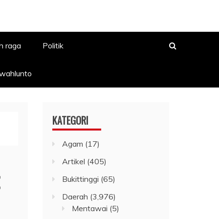
h raga
Politik
awahlunto
KATEGORI
Agam
(17)
Artikel
(405)
Bukittinggi
(65)
Daerah
(3,976)
Mentawai
(5)