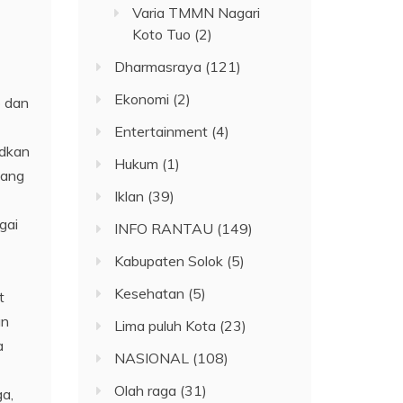
Varia TMMN Nagari
Koto Tuo
(2)
Dharmasraya
(121)
Ekonomi
(2)
o dan
Entertainment
(4)
udkan
Hukum
(1)
bang
Iklan
(39)
gai
INFO RANTAU
(149)
Kabupaten Solok
(5)
Kesehatan
(5)
t
an
Lima puluh Kota
(23)
a
NASIONAL
(108)
Olah raga
(31)
a,