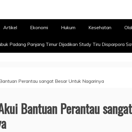
Artikel
Ekonomi
Hukum
Kesehatan
Ola
buk Padang Panjang Timur Dijadikan Study Tiru Disparpora S
 Bantuan Perantau sangat Besar Untuk Nagarinya
Akui Bantuan Perantau sangat
ya