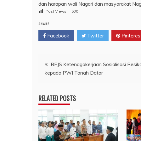
dan harapan wali Nagari dan masyarakat Naga
Post Views:
530
SHARE
Facebook
Twitter
Pinteres
Navigasi
BPJS Ketenagakerjaan Sosialisasi Resiko
kepada PWI Tanah Datar
pos
RELATED POSTS