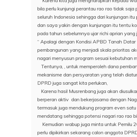
Karena kita juga mengharapkan kepada wali 
bila perlu kunjungi perantau rao rao tidak saja
seluruh Indonesia sehingga dari kunjungan it
dan saya yakin dengan kunjungan itu tentu ko
pada tahun sebelumnya ujar richi aprian yang j
“ Apalagi dengan Kondisi APBD Tanah Datar
pembangunan yang menjadi skala prioritas aka
nagari menyusun program sesuai kebutuhan m
Tentunya, , untuk memperoleh dana pemban
mekanisme dan persyaratan yang telah diatur
DPRD juga sangat kita perlukan,
Karena hasil Musrenbang juga akan diusulka
berperan aktiv dan bekerjasama dengan Nag
termasuk juga mendukung program even satu 
mendatang sehingga potensi nagari rao rao bis
Kemudian wabup juga minta untuk Pemilu 2
perlu dipikirkan sekarang calon anggota DPR