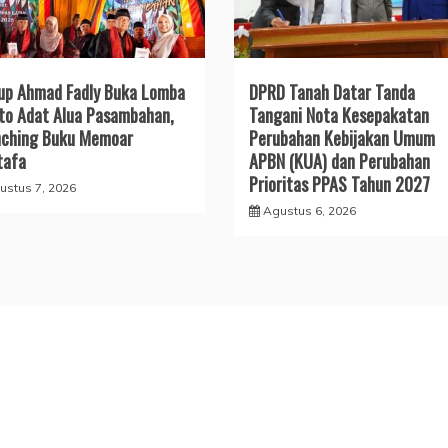
p Ahmad Fadly Buka Lomba
DPRD Tanah Datar Tanda
to Adat Alua Pasambahan,
Tangani Nota Kesepakatan
nching Buku Memoar
Perubahan Kebijakan Umum
tafa
APBN (KUA) dan Perubahan
Prioritas PPAS Tahun 2027
ustus 7, 2026
Agustus 6, 2026
All Rights Reserved 2023.
ly powered by WordPress
|
Theme: Recent News by
Candid 