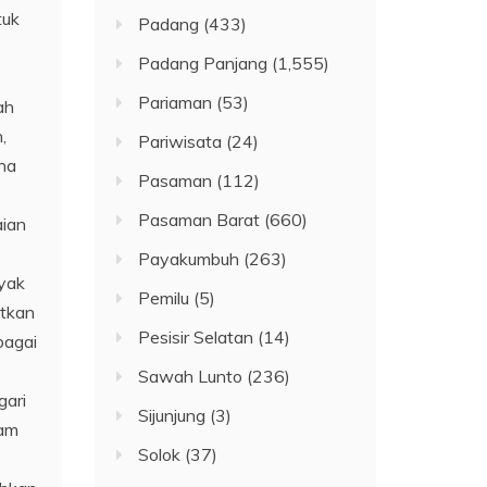
tuk
Padang
(433)
Padang Panjang
(1,555)
Pariaman
(53)
ah
,
Pariwisata
(24)
ana
Pasaman
(112)
Pasaman Barat
(660)
aian
Payakumbuh
(263)
yak
Pemilu
(5)
utkan
Pesisir Selatan
(14)
bagai
Sawah Lunto
(236)
gari
Sijunjung
(3)
lam
Solok
(37)