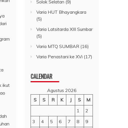
ahkan
Solok Selatan
(9)
Varia HUT Bhayangkara
nya
(5)
dari
Varia Latsitarda XIII Sumbar
(5)
ogram
Varia MTQ SUMBAR
(16)
Varia Penastani ke XVi
(17)
ta
CALENDAR
 ikut
Agustus 2026
rao
S
S
R
K
J
S
M
1
2
dah
3
4
5
6
7
8
9
tuhan