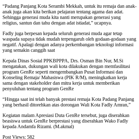
“Padang Panjang Kota Serambi Mekkah, untuk itu remaja dan anak-
anak juga akan kita berikan pelajaran tentang agama dan adat.
Sehingga generasi muda kita nanti merupakan generasi yang
religius, santun dan tahu dengan adat istiadat,” ucapnya.
Fadly juga berpesan kepada seluruh generasi muda agar tetap
waspada supaya tidak mudah terpengaruh oleh godaan-godaan yang
negatif. Apalagi dengan adanya perkembangan teknologi informasi
yang semakin canggih saat
Kepala Dinas Sosial PPKBPPPA, Drs. Osman Bin Nur, M.Si
mengatakan, dukungan wali kota dilakukan dengan memfasilitasi
program GenRe seperti mengembangkan Pusat Informasi dan
Konseling Remaja/ Mahasiswa (PIK R/M), meningkatkan kerja
sama dengan stakeholder dan mitra kerja untuk memberikan
penyuluhan tentang program GenRe
“Hingga saat ini telah banyak prestasi remaja Kota Padang Panjang
yang berhasil ditorehkan atas dorongan Wali Kota Fadly Amran,”
Kegiatan malam Apresiasi Duta GenRe tersebut, juga diserahkan
beasiswa untuk GenRe berprestasi yang diserahkan Wako Fadly
kepada Andamfa Rizami. (M.akmal)
Post Views:
582