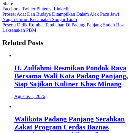
Share
Facebook
Twitter
Pinterest
Linkedin
Navigasi
Prosesi Adat Dan Budaya Ditampilkan Dalam Alek Pacu Jawi
Nagari Gurun Kecamatan Sungai Tarab
pos
Peserta Didik Rombel Tambahan Di Padang Panjang Sudah Bisa
Laksanakan PBM
Related Posts
H. Zulfahmi Resmikan Pondok Raya
Bersama Wali Kota Padang Panjang,
Siap Sajikan Kuliner Khas Minang
Agustus 1, 2026
Walikota Padang Panjang Serahkan
Zakat Program Cerdas Baznas