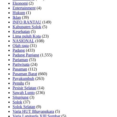
Ekonomi
(2)
Entertainment
(4)
Hukum
(1)
Iklan
(39)
INFO RANTAU
(149)
Kabupaten Solok
(5)
Kesehatan
(5)
Lima puluh Kota
(23)
NASIONAL
(108)
Olah raga
(31)
Padang
(433)
Padang Panjang
(1,555)
Pariaman
(53)
Pariwisata
(24)
Pasaman
(112)
Pasaman Barat
(660)
Payakumbuh
(263)
Pemilu
(5)
Pesisir Selatan
(14)
Sawah Lunto
(236)
Sijunjung
(3)
Solok
(37)
Solok Selatan
(9)
Varia HUT Bhayangkara
(5)
Varia Latsitarda XIII Sumbar
(5)