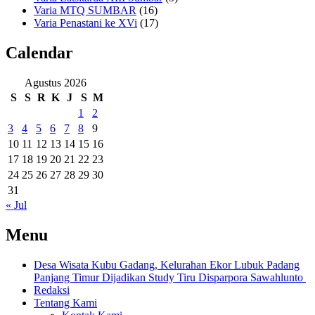
Varia MTQ SUMBAR
(16)
Varia Penastani ke XVi
(17)
Calendar
Agustus 2026
S
S
R
K
J
S
M
1
2
3
4
5
6
7
8
9
10
11
12
13
14
15
16
17
18
19
20
21
22
23
24
25
26
27
28
29
30
31
« Jul
Menu
Desa Wisata Kubu Gadang, Kelurahan Ekor Lubuk Padang
Panjang Timur Dijadikan Study Tiru Disparpora Sawahlunto
Redaksi
Tentang Kami