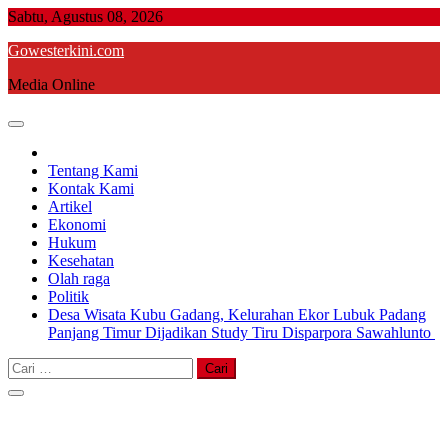
Skip
Sabtu, Agustus 08, 2026
to
Gowesterkini.com
content
Media Online
Tentang Kami
Kontak Kami
Artikel
Ekonomi
Hukum
Kesehatan
Olah raga
Politik
Desa Wisata Kubu Gadang, Kelurahan Ekor Lubuk Padang
Panjang Timur Dijadikan Study Tiru Disparpora Sawahlunto
Cari
untuk: