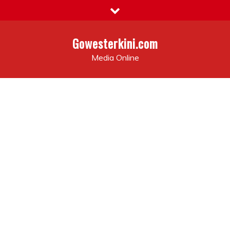
Skip
to
content
Gowesterkini.com
Media Online