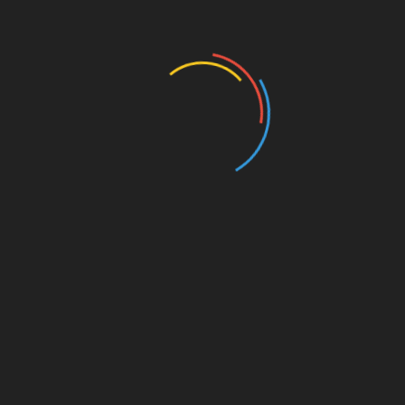
kedin
Tim karanggo Polres Padang Panjang Bekuk
Residivis Asal Nagari Jaho Kecamatan X Koto, Ini
Kasusnya.