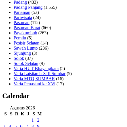
Padang
(433)
Padang Panjang
(1,555)
Pariaman
(53)
Pariwisata
(24)
Pasaman
(112)
Pasaman Barat
(660)
Payakumbuh
(263)
Pemilu
(5)
Pesisir Selatan
(14)
Sawah Lunto
(236)
Sijunjung
(3)
Solok
(37)
Solok Selatan
(9)
Varia HUT Bhayangkara
(5)
Varia Latsitarda XIII Sumbar
(5)
Varia MTQ SUMBAR
(16)
Varia Penastani ke XVi
(17)
Calendar
Agustus 2026
S
S
R
K
J
S
M
1
2
3
4
5
6
7
8
9