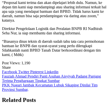
“Proposal kami terima dan akan dipelajari lebih dulu. Namun, ke
depan tim kami siap mendampingi atau sharing informasi terkait hal
apa saja yang mendapat bantuan dari BPBD. Tidak harus kami ke
daerah, namun bisa saja pendampingan via daring atau zoom,”
katanya.
Direktur Pengelolaan Logistik dan Peralatan BNPB RI Nadhirah
Seha Nur, ia siap membantu dan sharing informasi.
“Biasanya dinas teknis di daerah sudah tahu tata cara permohonan
bantuan ke BNPB dan syarat-syarat yang perlu dilengkapi
Silahkanlah nanti BPBD Tanah Datar berkoordinasi dengan tim
kami, ( Mdtk)
Post Views:
1,190
Share
Facebook
Twitter
Pinterest
Linkedin
Navigasi
Fauziah Ahmad Pendiri Panti Asuhan Aisyiyah Padang Panjang
Terima Penghargaan Tingkat Sumbar
pos
PKK Nagari Jambak Kecamatan Lubuk Sikaping Dinilai Tim
Provinsi Sumbar,
Related Posts