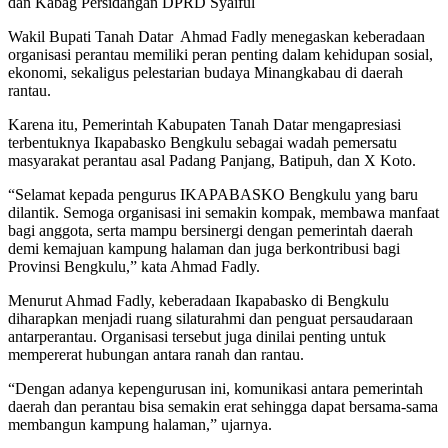
dan Kabag Persidangan DPRD Syaiful
Wakil Bupati Tanah Datar Ahmad Fadly menegaskan keberadaan
organisasi perantau memiliki peran penting dalam kehidupan sosial,
ekonomi, sekaligus pelestarian budaya Minangkabau di daerah
rantau.
Karena itu, Pemerintah Kabupaten Tanah Datar mengapresiasi
terbentuknya Ikapabasko Bengkulu sebagai wadah pemersatu
masyarakat perantau asal Padang Panjang, Batipuh, dan X Koto.
“Selamat kepada pengurus IKAPABASKO Bengkulu yang baru
dilantik. Semoga organisasi ini semakin kompak, membawa manfaat
bagi anggota, serta mampu bersinergi dengan pemerintah daerah
demi kemajuan kampung halaman dan juga berkontribusi bagi
Provinsi Bengkulu,” kata Ahmad Fadly.
Menurut Ahmad Fadly, keberadaan Ikapabasko di Bengkulu
diharapkan menjadi ruang silaturahmi dan penguat persaudaraan
antarperantau. Organisasi tersebut juga dinilai penting untuk
mempererat hubungan antara ranah dan rantau.
“Dengan adanya kepengurusan ini, komunikasi antara pemerintah
daerah dan perantau bisa semakin erat sehingga dapat bersama-sama
membangun kampung halaman,” ujarnya.