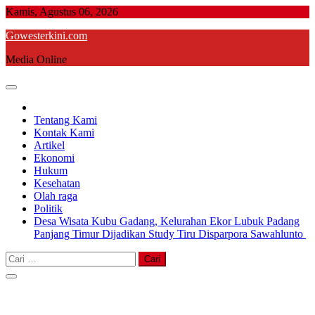
Skip
Kamis, Agustus 06, 2026
to
Gowesterkini.com
content
Media Online
Tentang Kami
Kontak Kami
Artikel
Ekonomi
Hukum
Kesehatan
Olah raga
Politik
Desa Wisata Kubu Gadang, Kelurahan Ekor Lubuk Padang
Panjang Timur Dijadikan Study Tiru Disparpora Sawahlunto
Cari
untuk: