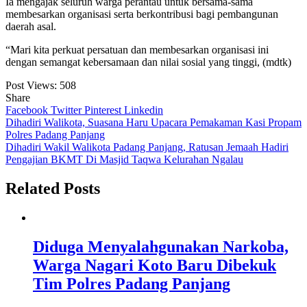
Ia mengajak seluruh warga perantau untuk bersama-sama
membesarkan organisasi serta berkontribusi bagi pembangunan
daerah asal.
“Mari kita perkuat persatuan dan membesarkan organisasi ini
dengan semangat kebersamaan dan nilai sosial yang tinggi, (mdtk)
Post Views:
508
Share
Facebook
Twitter
Pinterest
Linkedin
Navigasi
Dihadiri Walikota, Suasana Haru Upacara Pemakaman Kasi Propam
Polres Padang Panjang
pos
Dihadiri Wakil Walikota Padang Panjang, Ratusan Jemaah Hadiri
Pengajian BKMT Di Masjid Taqwa Kelurahan Ngalau
Related Posts
Diduga Menyalahgunakan Narkoba,
Warga Nagari Koto Baru Dibekuk
Tim Polres Padang Panjang