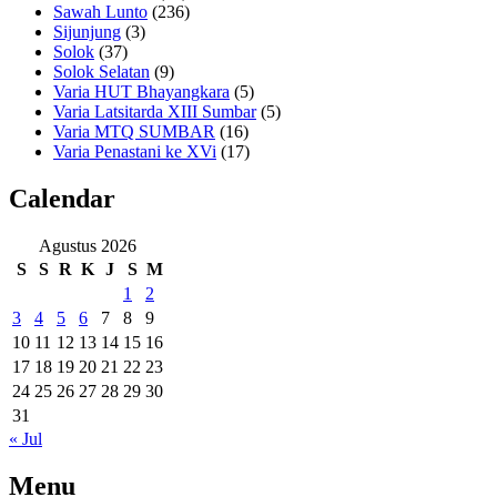
Sawah Lunto
(236)
Sijunjung
(3)
Solok
(37)
Solok Selatan
(9)
Varia HUT Bhayangkara
(5)
Varia Latsitarda XIII Sumbar
(5)
Varia MTQ SUMBAR
(16)
Varia Penastani ke XVi
(17)
Calendar
Agustus 2026
S
S
R
K
J
S
M
1
2
3
4
5
6
7
8
9
10
11
12
13
14
15
16
17
18
19
20
21
22
23
24
25
26
27
28
29
30
31
« Jul
Menu