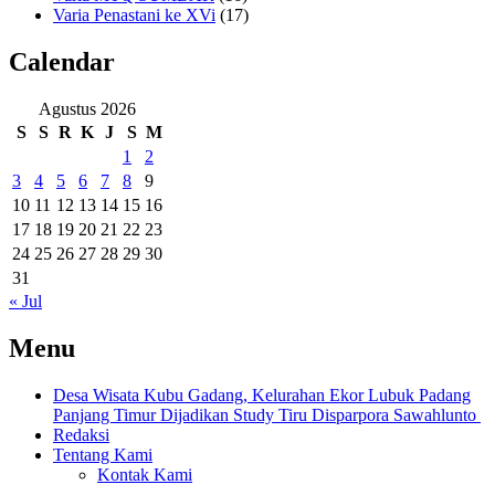
Varia Penastani ke XVi
(17)
Calendar
Agustus 2026
S
S
R
K
J
S
M
1
2
3
4
5
6
7
8
9
10
11
12
13
14
15
16
17
18
19
20
21
22
23
24
25
26
27
28
29
30
31
« Jul
Menu
Desa Wisata Kubu Gadang, Kelurahan Ekor Lubuk Padang
Panjang Timur Dijadikan Study Tiru Disparpora Sawahlunto
Redaksi
Tentang Kami
Kontak Kami