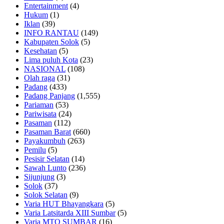
Entertainment
(4)
Hukum
(1)
Iklan
(39)
INFO RANTAU
(149)
Kabupaten Solok
(5)
Kesehatan
(5)
Lima puluh Kota
(23)
NASIONAL
(108)
Olah raga
(31)
Padang
(433)
Padang Panjang
(1,555)
Pariaman
(53)
Pariwisata
(24)
Pasaman
(112)
Pasaman Barat
(660)
Payakumbuh
(263)
Pemilu
(5)
Pesisir Selatan
(14)
Sawah Lunto
(236)
Sijunjung
(3)
Solok
(37)
Solok Selatan
(9)
Varia HUT Bhayangkara
(5)
Varia Latsitarda XIII Sumbar
(5)
Varia MTQ SUMBAR
(16)