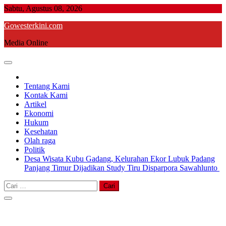
Skip
Sabtu, Agustus 08, 2026
to
Gowesterkini.com
content
Media Online
Tentang Kami
Kontak Kami
Artikel
Ekonomi
Hukum
Kesehatan
Olah raga
Politik
Desa Wisata Kubu Gadang, Kelurahan Ekor Lubuk Padang
Panjang Timur Dijadikan Study Tiru Disparpora Sawahlunto
Cari
untuk: