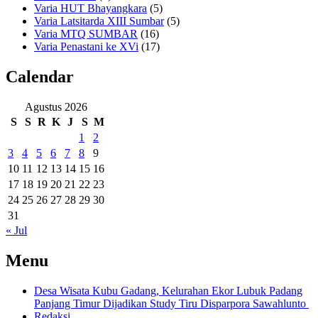
Varia HUT Bhayangkara
(5)
Varia Latsitarda XIII Sumbar
(5)
Varia MTQ SUMBAR
(16)
Varia Penastani ke XVi
(17)
Calendar
Agustus 2026
S
S
R
K
J
S
M
1
2
3
4
5
6
7
8
9
10
11
12
13
14
15
16
17
18
19
20
21
22
23
24
25
26
27
28
29
30
31
« Jul
Menu
Desa Wisata Kubu Gadang, Kelurahan Ekor Lubuk Padang
Panjang Timur Dijadikan Study Tiru Disparpora Sawahlunto
Redaksi