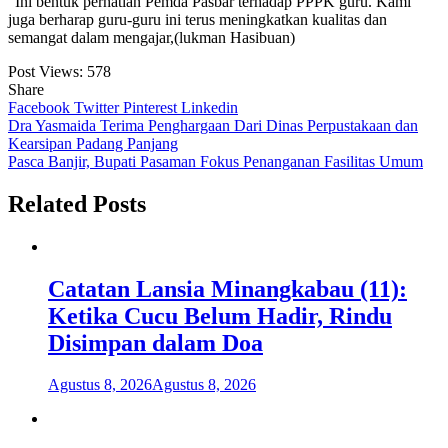
“Ini bentuk perhatian Pemda Pasbar terhadap PPPK guru. Kami
juga berharap guru-guru ini terus meningkatkan kualitas dan
semangat dalam mengajar,(lukman Hasibuan)
Post Views:
578
Share
Facebook
Twitter
Pinterest
Linkedin
Navigasi
Dra Yasmaida Terima Penghargaan Dari Dinas Perpustakaan dan
Kearsipan Padang Panjang
pos
Pasca Banjir, Bupati Pasaman Fokus Penanganan Fasilitas Umum
Related Posts
Catatan Lansia Minangkabau (11):
Ketika Cucu Belum Hadir, Rindu
Disimpan dalam Doa
Agustus 8, 2026
Agustus 8, 2026