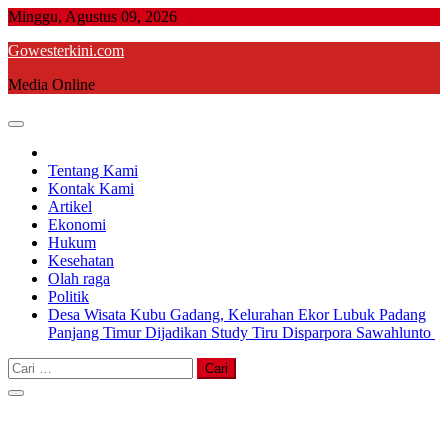
Skip
Minggu, Agustus 09, 2026
to
Gowesterkini.com
content
Media Online
Tentang Kami
Kontak Kami
Artikel
Ekonomi
Hukum
Kesehatan
Olah raga
Politik
Desa Wisata Kubu Gadang, Kelurahan Ekor Lubuk Padang
Panjang Timur Dijadikan Study Tiru Disparpora Sawahlunto
Cari
untuk: