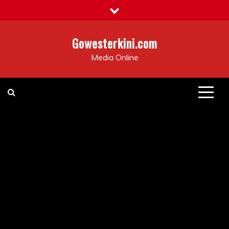
Skip
to
content
Gowesterkini.com
Media Online