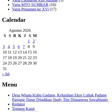
Varia Latsitarda XIII Sumbar
(5)
Varia MTQ SUMBAR
(16)
Varia Penastani ke XVi
(17)
Calendar
Agustus 2026
S
S
R
K
J
S
M
1
2
3
4
5
6
7
8
9
10
11
12
13
14
15
16
17
18
19
20
21
22
23
24
25
26
27
28
29
30
31
« Jul
Menu
Desa Wisata Kubu Gadang, Kelurahan Ekor Lubuk Padang
Panjang Timur Dijadikan Study Tiru Disparpora Sawahlunto
Redaksi
Tentang Kami