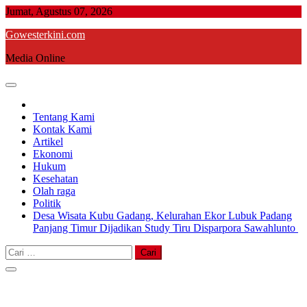
Skip
Jumat, Agustus 07, 2026
to
Gowesterkini.com
content
Media Online
Tentang Kami
Kontak Kami
Artikel
Ekonomi
Hukum
Kesehatan
Olah raga
Politik
Desa Wisata Kubu Gadang, Kelurahan Ekor Lubuk Padang
Panjang Timur Dijadikan Study Tiru Disparpora Sawahlunto
Cari
untuk: