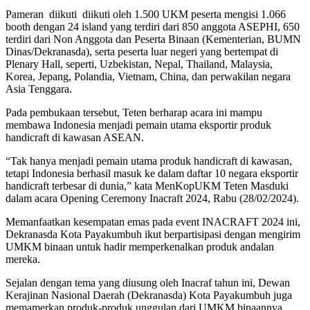
Pameran diikuti diikuti oleh 1.500 UKM peserta mengisi 1.066
booth dengan 24 island yang terdiri dari 850 anggota ASEPHI, 650
terdiri dari Non Anggota dan Peserta Binaan (Kementerian, BUMN
Dinas/Dekranasda), serta peserta luar negeri yang bertempat di
Plenary Hall, seperti, Uzbekistan, Nepal, Thailand, Malaysia,
Korea, Jepang, Polandia, Vietnam, China, dan perwakilan negara
Asia Tenggara.
Pada pembukaan tersebut, Teten berharap acara ini mampu
membawa Indonesia menjadi pemain utama eksportir produk
handicraft di kawasan ASEAN.
“Tak hanya menjadi pemain utama produk handicraft di kawasan,
tetapi Indonesia berhasil masuk ke dalam daftar 10 negara eksportir
handicraft terbesar di dunia,” kata MenKopUKM Teten Masduki
dalam acara Opening Ceremony Inacraft 2024, Rabu (28/02/2024).
Memanfaatkan kesempatan emas pada event INACRAFT 2024 ini,
Dekranasda Kota Payakumbuh ikut berpartisipasi dengan mengirim
UMKM binaan untuk hadir memperkenalkan produk andalan
mereka.
Sejalan dengan tema yang diusung oleh Inacraf tahun ini, Dewan
Kerajinan Nasional Daerah (Dekranasda) Kota Payakumbuh juga
memamerkan produk-produk unggulan dari UMKM binaannya