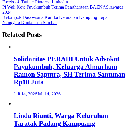
Facebook
Twitter
Pinterest
Linkedin
Navigasi
Pj Wali Kota Payakumbuh Terima Penghargaan BAZNAS Awards
2024
pos
Kelompok Dasawisma Kartika Kelurahan Kampung Lapai
Nanggalo Dinilai Tim Sumbar
Related Posts
Solidaritas PERADI Untuk Advokat
Payakumbuh, Keluarga Almarhum
Ramon Saputra, SH Terima Santunan
Rp10 Juta
Juli 14, 2026
Juli 14, 2026
Linda Rianti, Warga Kelurahan
Taratak Padang Kampuang