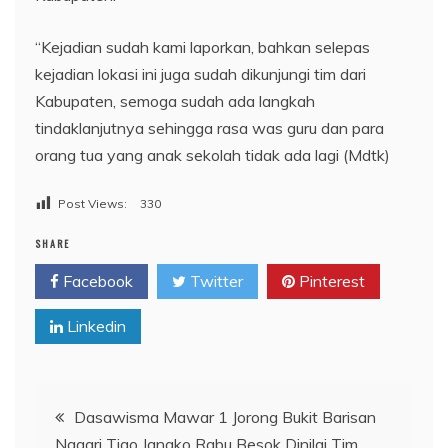
“Kejadian sudah kami laporkan, bahkan selepas
kejadian lokasi ini juga sudah dikunjungi tim dari
Kabupaten, semoga sudah ada langkah
tindaklanjutnya sehingga rasa was guru dan para
orang tua yang anak sekolah tidak ada lagi (Mdtk)
Post Views:
330
SHARE
Facebook
Twitter
Pinterest
Linkedin
Navigasi
Dasawisma Mawar 1 Jorong Bukit Barisan
Nagari Tigo Jangko Rabu Besok Dinilai Tim